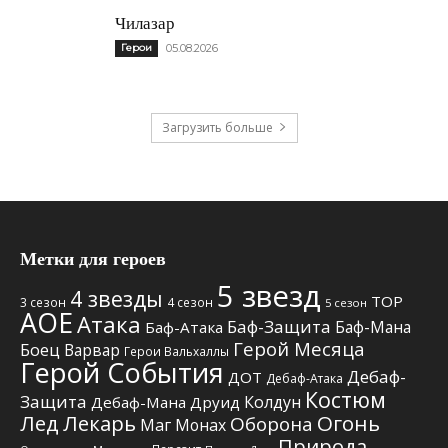
Чилазар
Герои
05.08.2026
Загрузить больше
Метки для героев
5 звезд
4 звезды
TOP
3 сезон
4 сезон
5 сезон
АОЕ
Атака
Баф-Защита
Баф-Мана
Баф-Атака
Герой Месяца
Боец
Варвар
Герои Вальхаллы
Герой События
Дебаф-
ДОТ
Дебаф-Атака
Костюм
Защита
Колдун
Дебаф-Мана
Друид
Лед
Лекарь
Огонь
Оборона
Маг
Монах
Природа