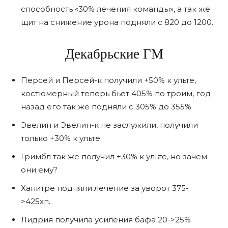
способность «30% лечения команды», а так же
щит на снижение урона подняли с 820 до 1200.
Декабрьские ГМ
Персей и Персей-к получили +50% к ульте,
костюмерный теперь бьет 405% по троим, год
назад его так же подняли с 305% до 355%
Эвелин и Эвелин-к не заслужили, получили
только +30% к ульте
Гримбл так же получил +30% к ульте, но зачем
они ему?
Ханитре подняли лечение за уворот 375-
>425хп.
Лидрия получила усиления бафа 20->25%