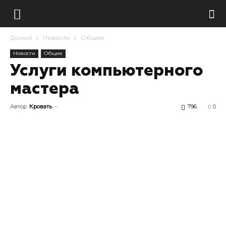
Домой
Новости
Общие
Новости
Общие
Услуги компьютерного
мастера
Автор
Кровать
-
796
0