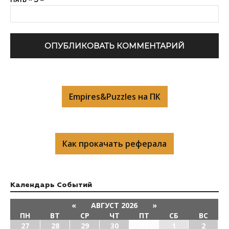
Empires&Puzzles на ПК
Как прокачать реферала
Календарь Cобытий
«
АВГУСТ 2026
»
ПН
ВТ
СР
ЧТ
ПТ
СБ
ВС
27
28
29
30
31
1
2