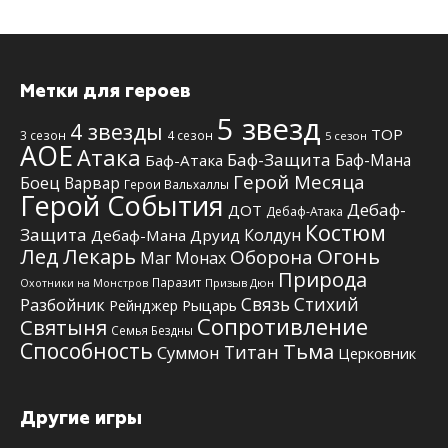
Метки для героев
5 звезд
4 звезды
TOP
3 сезон
4 сезон
5 сезон
АОЕ
Атака
Баф-Защита
Баф-Мана
Баф-Атака
Герой Месяца
Боец
Варвар
Герои Вальхаллы
Герой События
Дебаф-
ДОТ
Дебаф-Атака
Костюм
Защита
Колдун
Дебаф-Мана
Друид
Лед
Лекарь
Огонь
Оборона
Маг
Монах
Природа
Паразит
Призыв Дюн
Охотники на Монстров
Связь Стихий
Разбойник
Рыцарь
Рейнджер
Сопротивление
Святыня
Семья Бездны
Способность
Тьма
Титан
Суммон
Церковник
Другие игры