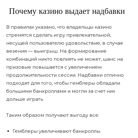
Почему казино выдает надбавки
В правилах указано, что владельцы казино
стремятся сделать игру привлекательной,
несущей пользователю удовольствие, в случае
везения — выигрыш. На формирование
комбинаций никто повлиять не может, шанс на
призовые повышается с увеличением
продолжительности сессии. Надбавки отлично
подходят для того, чтобы гемблеры обладали
большими банкроллами и могли за счет них
дольше играть.
Таким образом получают выгоду все:
Гемблеры увеличивают банкроллы.