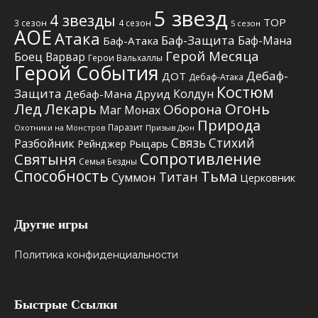
5 звезд
4 звезды
TOP
3 сезон
4 сезон
5 сезон
АОЕ
Атака
Баф-Защита
Баф-Мана
Баф-Атака
Герой Месяца
Боец
Варвар
Герои Вальхаллы
Герой События
Дебаф-
ДОТ
Дебаф-Атака
Костюм
Защита
Колдун
Дебаф-Мана
Друид
Лед
Лекарь
Огонь
Оборона
Маг
Монах
Природа
Паразит
Призыв Дюн
Охотники на Монстров
Связь Стихий
Разбойник
Рыцарь
Рейнджер
Сопротивление
Святыня
Семья Бездны
Способность
Тьма
Титан
Суммон
Церковник
Другие игры
Политика конфиденциальности
Быстрые Ссылки