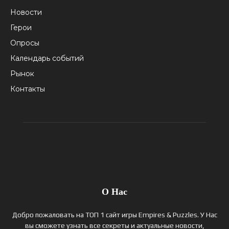
Новости
Герои
Опросы
Календарь событий
Рынок
Контакты
О Нас
Добро пожаловать на ТОП 1 сайт игры Empires & Puzzles. У Нас
вы сможете узнать все секреты и актуальные новости,