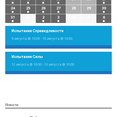
24
25
26
27
28
29
30
31
1
2
3
4
5
6
Испытания Справедливости
9 августа @ 10:00
-
10 августа @ 10:00
Испытания Силы
12 августа @ 10:00
-
13 августа @ 10:00
Новости