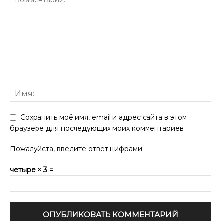
Сохранить моё имя, email и адрес сайта в этом
браузере для последующих моих комментариев.
Пожалуйста, введите ответ цифрами:
четыре × 3 =