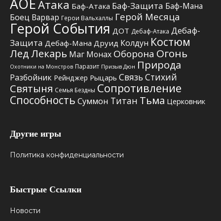
АОЕ
Атака
Баф-Защита
Баф-Мана
Баф-Атака
Герой Месяца
Боец
Варвар
Герои Вальхаллы
Герой События
Дебаф-
ДОТ
Дебаф-Атака
Костюм
Защита
Колдун
Дебаф-Мана
Друид
Лед
Лекарь
Огонь
Оборона
Маг
Монах
Природа
Паразит
Призыв Дюн
Охотники на Монстров
Связь Стихий
Разбойник
Рыцарь
Рейнджер
Сопротивление
Святыня
Семья Бездны
Способность
Тьма
Титан
Суммон
Церковник
Другие игры
Политика конфиденциальности
Быстрые Ссылки
Новости