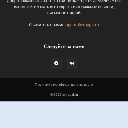
Добро пожаловать на ТОП 1 сайт игры Empires & Puzzles. У Нас
вы сможете узнать все секреты и актуальные новости,
связанные с игрой.
Свяжитесь с нами:
support@emppzl.ru
Следуйте за нами
Политика конфиденциальности
© 2022 emppzl.ru