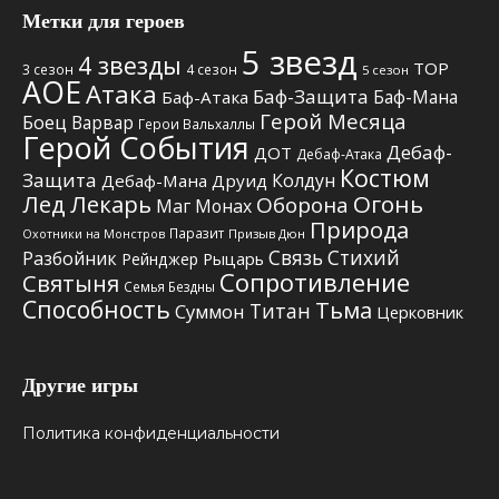
Метки для героев
5 звезд
4 звезды
TOP
3 сезон
4 сезон
5 сезон
АОЕ
Атака
Баф-Защита
Баф-Мана
Баф-Атака
Герой Месяца
Боец
Варвар
Герои Вальхаллы
Герой События
Дебаф-
ДОТ
Дебаф-Атака
Костюм
Защита
Колдун
Дебаф-Мана
Друид
Лед
Лекарь
Огонь
Оборона
Маг
Монах
Природа
Паразит
Призыв Дюн
Охотники на Монстров
Связь Стихий
Разбойник
Рыцарь
Рейнджер
Сопротивление
Святыня
Семья Бездны
Способность
Тьма
Титан
Суммон
Церковник
Другие игры
Политика конфиденциальности