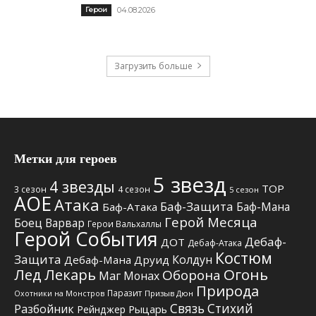
Герои
04.08.2026
Загрузить больше
Метки для героев
5 звезд
4 звезды
TOP
3 сезон
4 сезон
5 сезон
АОЕ
Атака
Баф-Защита
Баф-Мана
Баф-Атака
Герой Месяца
Боец
Варвар
Герои Вальхаллы
Герой События
Дебаф-
ДОТ
Дебаф-Атака
Костюм
Защита
Колдун
Дебаф-Мана
Друид
Лед
Лекарь
Огонь
Оборона
Маг
Монах
Природа
Паразит
Призыв Дюн
Охотники на Монстров
Связь Стихий
Разбойник
Рыцарь
Рейнджер