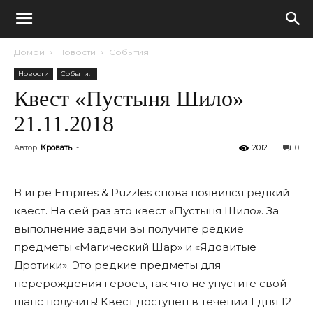
Домой
Новости
События
Новости
События
Квест «Пустыня Шило»
21.11.2018
Автор
Кровать
-
2012
0
В игре Empires & Puzzles снова появился редкий
квест. На сей раз это квест «Пустыня Шило». За
выполнение задачи вы получите редкие
предметы «Магический Шар» и «Ядовитые
Дротики». Это редкие предметы для
перерождения героев, так что не упустите свой
шанс получить! Квест доступен в течении 1 дня 12