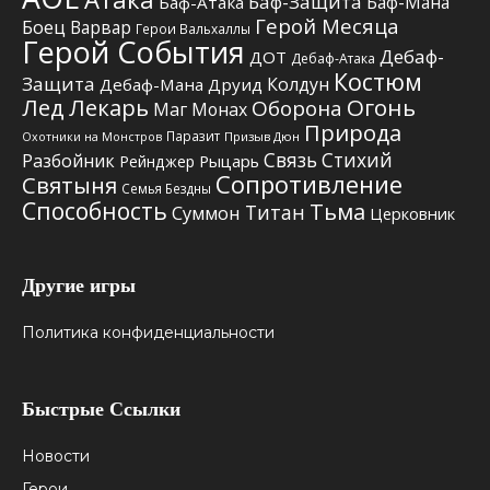
Баф-Защита
Баф-Мана
Баф-Атака
Герой Месяца
Боец
Варвар
Герои Вальхаллы
Герой События
Дебаф-
ДОТ
Дебаф-Атака
Костюм
Защита
Колдун
Дебаф-Мана
Друид
Лед
Лекарь
Огонь
Оборона
Маг
Монах
Природа
Паразит
Призыв Дюн
Охотники на Монстров
Связь Стихий
Разбойник
Рыцарь
Рейнджер
Сопротивление
Святыня
Семья Бездны
Способность
Тьма
Титан
Суммон
Церковник
Другие игры
Политика конфиденциальности
Быстрые Ссылки
Новости
Герои