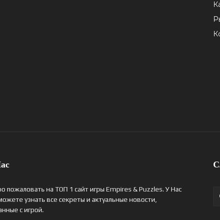
К
Р
К
ас
С
о пожаловать на ТОП 1 сайт игры Empires & Puzzles. У Нас
можете узнать все секреты и актуальные новости,
анные с игрой.