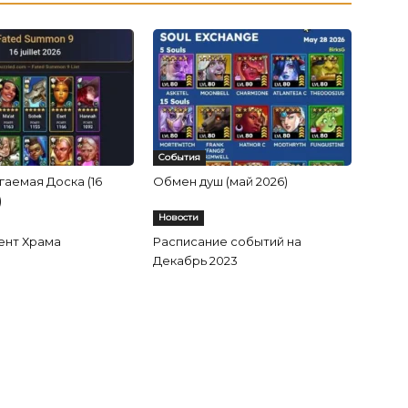
События
аемая Доска (16
Обмен душ (май 2026)
)
Новости
ент Храма
Расписание событий на
Декабрь 2023