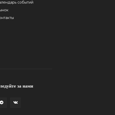
алендарь событий
ынок
онтакты
ледуйте за нами