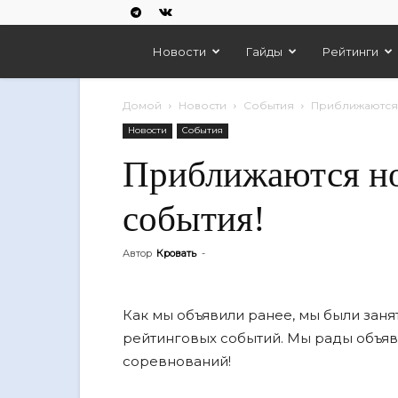
Empires
Новости
Гайды
Рейтинги
And
Домой
Новости
События
Приближаются 
Новости
События
Puzzles
Приближаются н
события!
Автор
Кровать
-
Как мы объявили ранее, мы были зан
рейтинговых событий. Мы рады объя
соревнований!