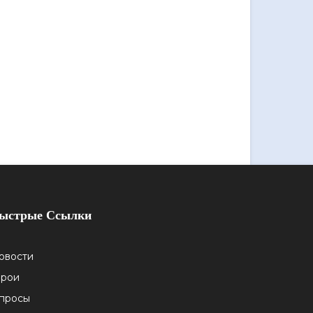
ыстрые Ссылки
овости
ерои
просы