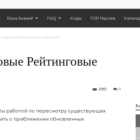
База Знаний
FAQ
Коды
TOP Героев
Календ
новые Рейтинговые события!
овые Рейтинговые
12951
0
К
яты работой по пересмотру существующих
вить о приближении обновленных