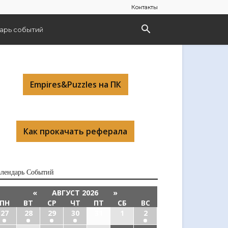
Контакты
арь событий
Empires&Puzzles на ПК
Как прокачать реферала
алендарь Cобытий
«
АВГУСТ 2026
»
ПН
ВТ
СР
ЧТ
ПТ
СБ
ВС
27
28
29
30
31
1
2