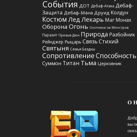
События
Дебаф-
ДОТ
Дебаф-Атака
Защита
Колдун
Дебаф-Мана
Друид
Костюм
Лед
Лекарь
Маг
Монах
Огонь
Оборона
Охотники на Монстров
Природа
Разбойник
Паразит
Призыв Дюн
Связь Стихий
Рыцарь
Рейнджер
Святыня
Семья Бездны
Сопротивление
Способность
Тьма
Титан
Суммон
Церковник
О Н
Добр
вы с
связ