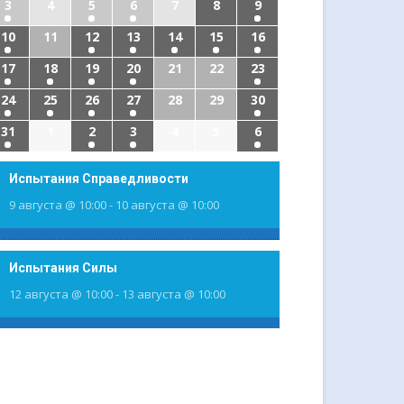
3
4
5
6
7
8
9
10
11
12
13
14
15
16
17
18
19
20
21
22
23
24
25
26
27
28
29
30
31
1
2
3
4
5
6
Испытания Справедливости
9 августа @ 10:00
-
10 августа @ 10:00
Испытания Силы
12 августа @ 10:00
-
13 августа @ 10:00