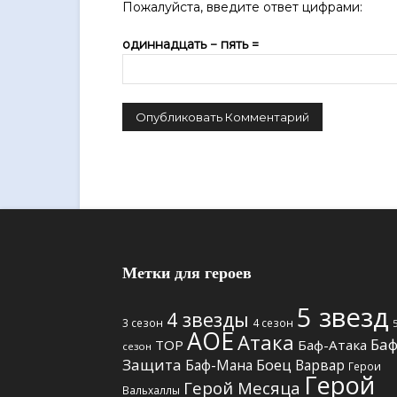
Пожалуйста, введите ответ цифрами:
одиннадцать − пять =
Метки для героев
5 звезд
4 звезды
3 сезон
4 сезон
АОЕ
Атака
Баф
TOP
Баф-Атака
сезон
Защита
Боец
Баф-Мана
Варвар
Герои
Герой
Герой Месяца
Вальхаллы