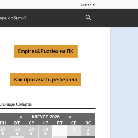
Контакты
арь событий
Empires&Puzzles на ПК
Как прокачать реферала
алендарь Cобытий
«
АВГУСТ 2026
»
ПН
ВТ
СР
ЧТ
ПТ
СБ
ВС
27
28
29
30
31
1
2