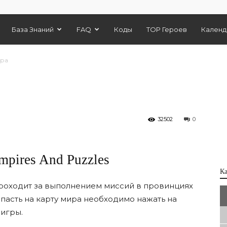
База Знаний
FAQ
Коды
TOP Героев
Календ
ира
32502
0
mpires And Puzzles
К
 проходит за выполнением миссий в провинциях
опасть на карту мира необходимо нажать на
игры.