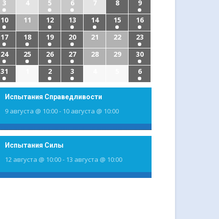
3
4
5
6
7
8
9
10
11
12
13
14
15
16
17
18
19
20
21
22
23
24
25
26
27
28
29
30
31
1
2
3
4
5
6
Испытания Справедливости
9 августа @ 10:00
-
10 августа @ 10:00
Испытания Силы
12 августа @ 10:00
-
13 августа @ 10:00