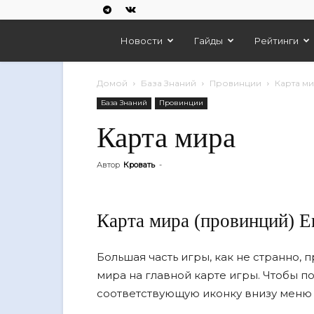
Empires
Новости
Гайды
Рейтинги
And
Домой
База Знаний
Провинции
Карта м
База Знаний
Провинции
Puzzles
Карта мира
Автор
Кровать
-
Карта мира (провинций) E
Большая часть игры, как не странно,
мира на главной карте игры. Чтобы п
соответствующую иконку внизу меню 