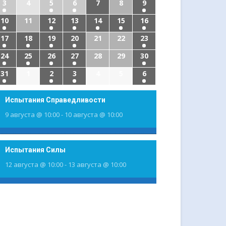
3
4
5
6
7
8
9
10
11
12
13
14
15
16
17
18
19
20
21
22
23
24
25
26
27
28
29
30
31
1
2
3
4
5
6
Испытания Справедливости
9 августа @ 10:00
-
10 августа @ 10:00
Испытания Силы
12 августа @ 10:00
-
13 августа @ 10:00