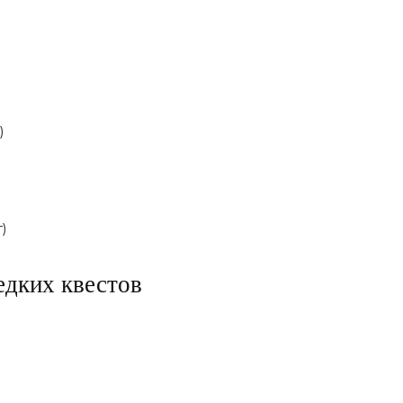
)
)
едких квестов