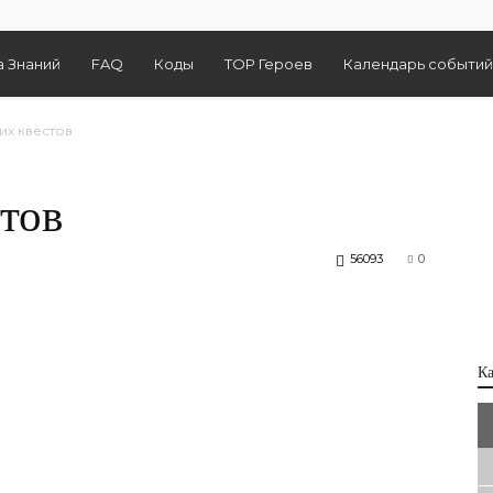
а Знаний
FAQ
Коды
TOP Героев
Календарь событий
их квестов
тов
56093
0
К