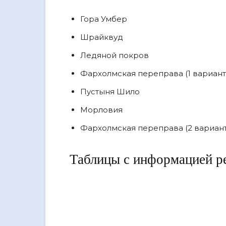
Гора Умбер
Шрайквуд
Ледяной покров
Фархолмская переправа (1 вариант
Пустыня Шило
Морловия
Фархолмская переправа (2 вариант
Таблицы с информацией р