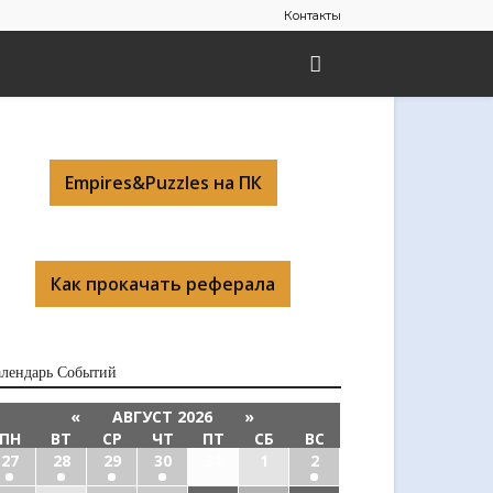
Контакты
Empires&Puzzles на ПК
Как прокачать реферала
алендарь Cобытий
«
АВГУСТ 2026
»
ПН
ВТ
СР
ЧТ
ПТ
СБ
ВС
27
28
29
30
31
1
2