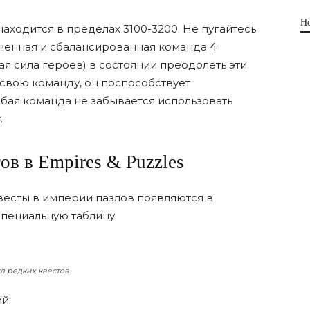
Н
аходится в пределах 3100-3200. Не пугайтесь
аченная и сбалансированная команда 4
я сила героев) в состоянии преодолеть эти
свою команду, он поспособствует
лабая команда не забывается использовать
.
ов в Empires & Puzzles
весты в империи пазлов появляются в
пециальную таблицу.
л редких квестов
й: