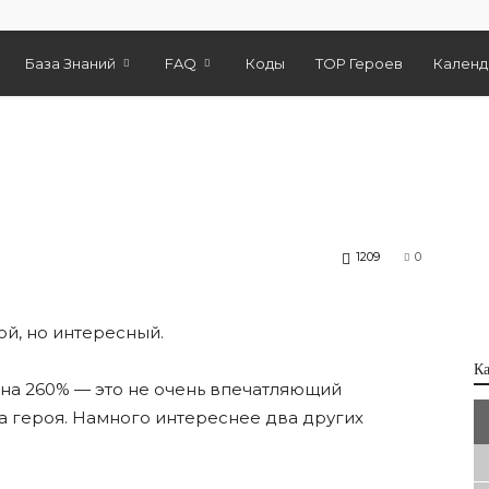
База Знаний
FAQ
Коды
TOP Героев
Календ
1209
0
ой, но интересный.
К
 на 260% — это не очень впечатляющий
на героя. Намного интереснее два других