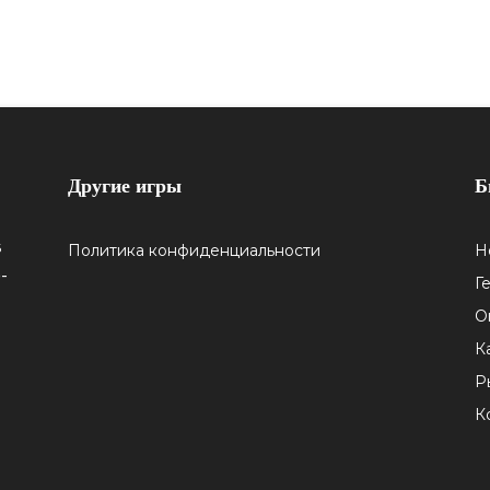
Другие игры
Б
5
Политика конфиденциальности
Н
-
Г
О
К
Р
К