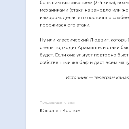
большим выживанием (3-4 хила), во
механиками (стаки на замедло или же
измором, делая его постоянно слабее 
переживая его атаки.
Ну или классический Людвиг, который
очень подходит Араминте, и стаки быс
будет. Если она ультует повторно быст
собственный же баф и даст всем ману
Источник — телеграм канал 
Предыдущая статья
Юкконен Костюм