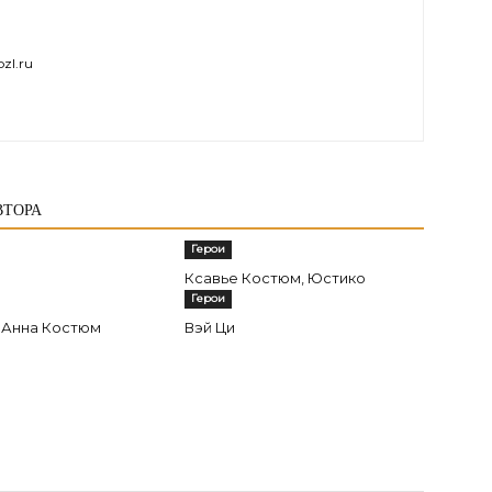
zl.ru
ВТОРА
Герои
Ксавье Костюм, Юстико
Герои
 Анна Костюм
Вэй Ци