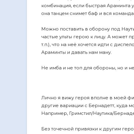
комбинация, если быстрая Араминта у
она танцем снимет баф и вся команда 
Можно поставить в оборону под Наут
частые ульты герою к лицу. А может п
т.п.), что на неë хочется идти с дисп
Араминты и давать нам ману.
Не имба и не топ для обороны, но и н
Лично я вижу героя вполне в моей фи
другие вариации с Бернадетт, куда м
Например, Гримстил/Наутика/Бернаде
Без точечной привязки к другим геро