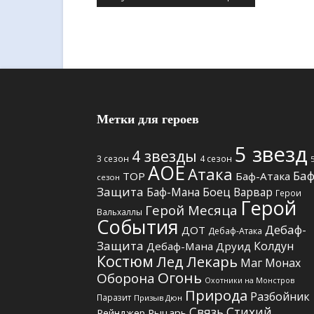
Метки для героев
5 звезд
4 звезды
3 сезон
4 сезон
АОЕ
Атака
Баф
TOP
Баф-Атака
сезон
Защита
Боец
Баф-Мана
Варвар
Герои
Герой
Герой Месяца
Вальхаллы
События
Дебаф-
ДОТ
Дебаф-Атака
Защита
Колдун
Дебаф-Мана
Друид
Костюм
Лед
Лекарь
Маг
Монах
Огонь
Оборона
Охотники на Монстров
Природа
Разбойник
Паразит
Призыв Дюн
Связь Стихий
Рыцарь
Рейнджер