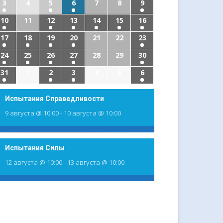
3
4
5
6
7
8
9
10
11
12
13
14
15
16
17
18
19
20
21
22
23
24
25
26
27
28
29
30
31
1
2
3
4
5
6
Испытания Справедливости
9 августа @ 10:00
-
10 августа @ 10:00
Испытания Силы
12 августа @ 10:00
-
13 августа @ 10:00