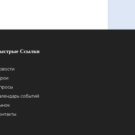
ыстрые Ссылки
овости
ерои
просы
алендарь событий
ынок
онтакты