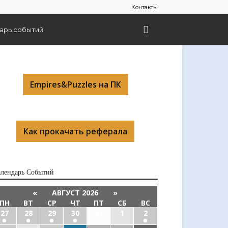
Контакты
арь событий
Empires&Puzzles на ПК
Как прокачать реферала
алендарь Cобытий
«
АВГУСТ 2026
»
ПН
ВТ
СР
ЧТ
ПТ
СБ
ВС
27
28
29
30
31
1
2