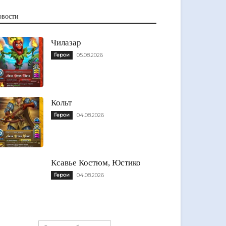
овости
Чилазар
Герои
05.08.2026
Кольт
Герои
04.08.2026
Ксавье Костюм, Юстико
Герои
04.08.2026