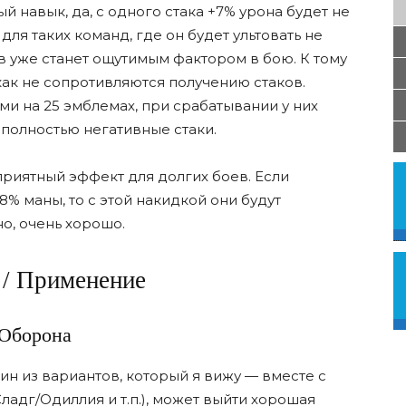
ый навык, да, с одного стака +7% урона будет не
 для таких команд, где он будет ультовать не
в уже станет ощутимым фактором в бою. К тому
как не сопротивляются получению стаков.
ми на 25 эмблемах, при срабатывании у них
я полностью негативные стаки.
приятный эффект для долгих боев. Если
% маны, то с этой накидкой они будут
но, очень хорошо.
 / Применение
Оборона
ин из вариантов, который я вижу — вместе с
адг/Одиллия и т.п.), может выйти хорошая