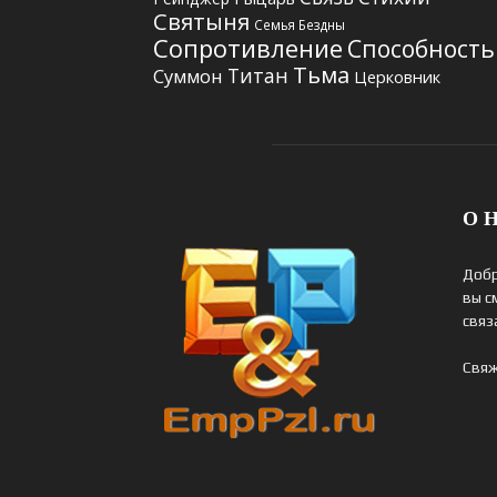
Святыня
Семья Бездны
Сопротивление
Способность
Тьма
Титан
Суммон
Церковник
О Н
Добр
вы с
связ
Свяж