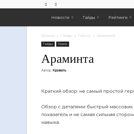
Empires
Новости
Гайды
Рейтинги
And
Домой
Гайды
Герои
Араминта
Гайды
Герои
Puzzles
Араминта
Автор
Кровать
-
Краткий обзор: не самый простой гер
Обзор с деталями: быстрый массовик
показатель и не самая сильная сторо
навыка.