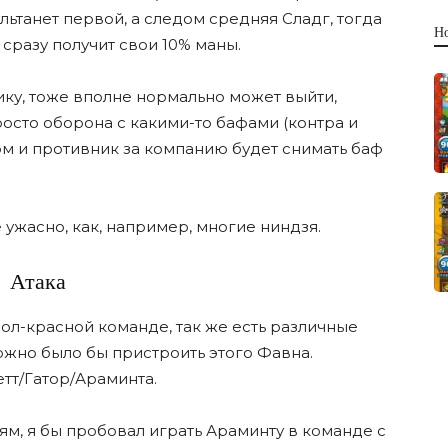
льтанет первой, а следом средняя Сладг, тогда
Н
сразу получит свои 10% маны.
ику, тоже вполне нормально может выйти,
росто оборона с какими-то бафами (контра и
елом и противник за компанию будет снимать баф
е ужасно, как, например, многие ниндзя.
Атака
ол-красной команде, так же есть различные
ожно было бы пристроить этого Фавна.
тт/Гатор/Араминта.
ям, я бы пробовал играть Араминту в команде с