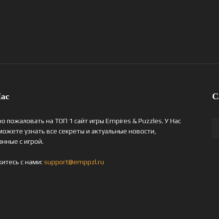
ас
С
о пожаловать на ТОП 1 сайт игры Empires & Puzzles. У Нас
можете узнать все секреты и актуальные новости,
анные с игрой.
итесь с нами:
support@emppzl.ru