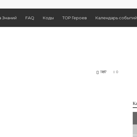
а Знаний
FAQ
Коды
TOP Героев
Календарь событий
1187
0
К