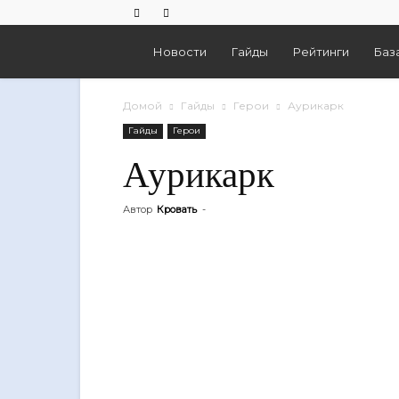
Empires
Новости
Гайды
Рейтинги
Баз
And
Домой
Гайды
Герои
Аурикарк
Гайды
Герои
Puzzles
Аурикарк
Автор
Кровать
-