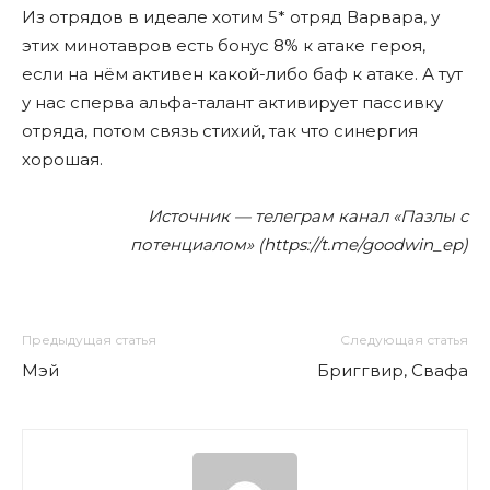
Из отрядов в идеале хотим 5* отряд Варвара, у
этих минотавров есть бонус 8% к атаке героя,
если на нëм активен какой-либо баф к атаке. А тут
у нас сперва альфа-талант активирует пассивку
отряда, потом связь стихий, так что синергия
хорошая.
Источник — телеграм канал «Пазлы с
потенциалом» (https://t.me/goodwin_ep)
Предыдущая статья
Следующая статья
Мэй
Бриггвир, Свафа