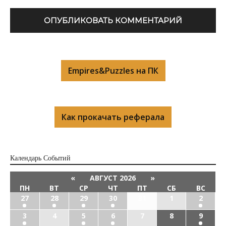
Empires&Puzzles на ПК
Как прокачать реферала
Календарь Cобытий
«
АВГУСТ 2026
»
ПН
ВТ
СР
ЧТ
ПТ
СБ
ВС
27
28
29
30
31
1
2
3
4
5
6
7
8
9