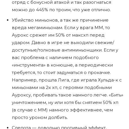
отряд с бонусной атакой и так разогнаться
можно до 445% по троим, что уже отлично.
Убийство миньонов, а так же причинение
вреда мегаминьонам. Если у врага ММ, то
Аурокс срежет им 50% от максхп перед
ударом. Давно в игре не выходили свежие/
доступные/толковые антиминьонщики. Если у
вас проблема с наличием подобного
«инструмента» в конюшне, а периодически
требуется, то стоит задуматься о прокачке.
Например, прошла Лига, где играла Хульда-к с
миньонами на 2к хп, с героями подобными
Ауроксу, пробивать такое намного легче. «Бить»
уничтожением, ну или хотя бы снятием 50% хп
(в случае с ММ) намного эффективнее, чем
просто уроном долбить.
Слепота — довольно противный эффект,