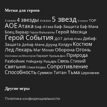
Метки для героев
5 звезд
4 звезды
TOP
3 сезон
4 сезон
5 сезон
АОЕ
Атака
Баф-Защита
Баф-Мана
Баф-Атака
Герой Месяца
Боец
Варвар
Герои Вальхаллы
Герой События
Дебаф-
ДОТ
Дебаф-Атака
Костюм
Защита
Колдун
Дебаф-Мана
Друид
Лед
Лекарь
Огонь
Оборона
Маг
Монах
Природа
Паразит
Призыв Дюн
Охотники на Монстров
Связь Стихий
Разбойник
Рыцарь
Рейнджер
Сопротивление
Святыня
Семья Бездны
Способность
Тьма
Титан
Суммон
Церковник
Другие игры
Политика конфиденциальности