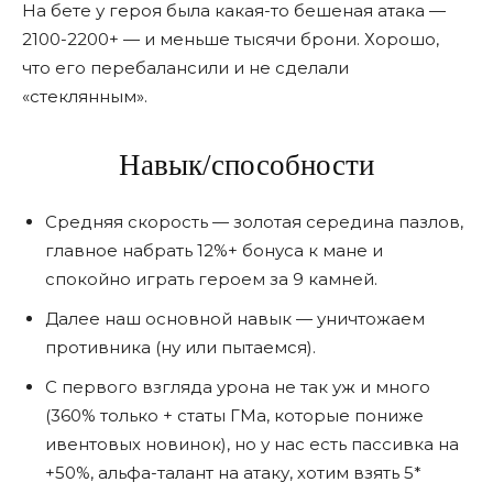
На бете у героя была какая-то бешеная атака —
2100-2200+ — и меньше тысячи брони. Хорошо,
что его перебалансили и не сделали
«стеклянным».
Навык/способности
Средняя скорость — золотая середина пазлов,
главное набрать 12%+ бонуса к мане и
спокойно играть героем за 9 камней.
Далее наш основной навык — уничтожаем
противника (ну или пытаемся).
С первого взгляда урона не так уж и много
(360% только + статы ГМа, которые пониже
ивентовых новинок), но у нас есть пассивка на
+50%, альфа-талант на атаку, хотим взять 5*