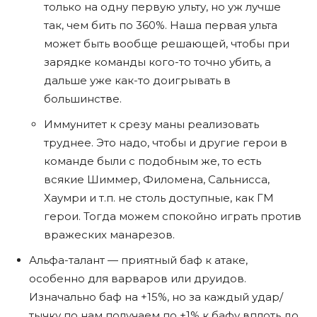
только на одну первую ульту, но уж лучше
так, чем бить по 360%. Наша первая ульта
может быть вообще решающей, чтобы при
зарядке команды кого-то точно убить, а
дальше уже как-то доигрывать в
большинстве.
Иммунитет к срезу маны реализовать
труднее. Это надо, чтобы и другие герои в
команде были с подобным же, то есть
всякие Шиммер, Филомена, Сальнисса,
Хаумри и т.п. не столь доступные, как ГМ
герои. Тогда можем спокойно играть против
вражеских манарезов.
Альфа-талант — приятный баф к атаке,
особенно для варваров или друидов.
Изначально баф на +15%, но за каждый удар/
тычку по нам получаем по +1% к бафу вплоть до