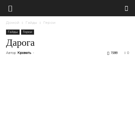
Домой
Гайды
Герои
Гайды
Герои
Дарога
Автор
Кровать
-
1588
0