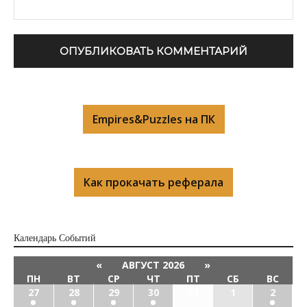
Empires&Puzzles на ПК
Как прокачать реферала
Календарь Cобытий
«
АВГУСТ 2026
»
ПН
ВТ
СР
ЧТ
ПТ
СБ
ВС
27
28
29
30
31
1
2