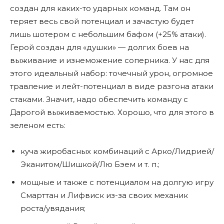
создан для каких-то ударных команд. Там он
теряет весь свой потенциал и зачастую будет
лишь шотером с небольшим бафом (+25% атаки).
Герой создан для «душки» — долгих боев на
выживание и изнеможение соперника. У нас для
этого идеальный набор: точечный урон, огромное
травление и лейт-потенциал в виде разгона атаки
стаками. Значит, надо обеспечить команду с
Дарогой выживаемостью. Хорошо, что для этого в
зеленом есть:
куча жиробасных комбинаций с Арко/Лидрией/
Эканитом/Шишкой/Лю Бэем и т. п.;
мощные и также с потенциалом на долгую игру
Смарттан и Лифвиск из-за своих механик
роста/увядания;