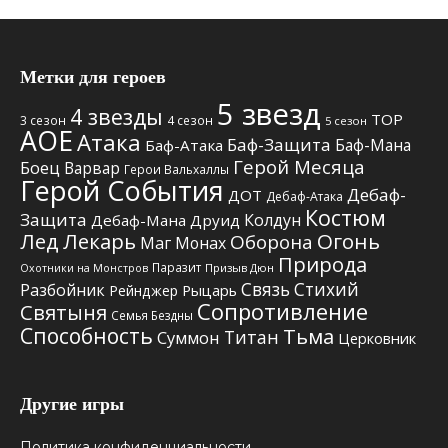
Метки для героев
5 звезд
4 звезды
TOP
3 сезон
4 сезон
5 сезон
АОЕ
Атака
Баф-Защита
Баф-Мана
Баф-Атака
Герой Месяца
Боец
Варвар
Герои Вальхаллы
Герой События
Дебаф-
ДОТ
Дебаф-Атака
Костюм
Защита
Колдун
Дебаф-Мана
Друид
Лед
Лекарь
Огонь
Оборона
Маг
Монах
Природа
Паразит
Призыв Дюн
Охотники на Монстров
Связь Стихий
Разбойник
Рыцарь
Рейнджер
Сопротивление
Святыня
Семья Бездны
Способность
Тьма
Титан
Суммон
Церковник
Другие игры
Политика конфиденциальности