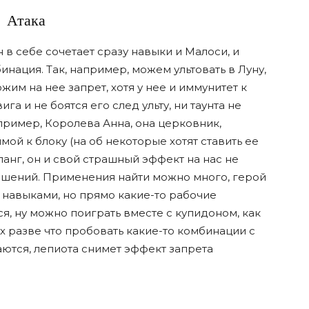
Атака
 в себе сочетает сразу навыки и Малоси, и
нация. Так, например, можем ультовать в Луну,
им на нее запрет, хотя у нее и иммунитет к
га и не боятся его след ульту, ни таунта не
апример, Королева Анна, она церковник,
мой к блоку (на об некоторые хотят ставить ее
ланг, он и свой страшный эффект на нас не
ешений. Применения найти можно много, герой
 навыками, но прямо какие-то рабочие
, ну можно поиграть вместе с купидоном, как
 разве что пробовать какие-то комбинации с
ются, лепиота снимет эффект запрета