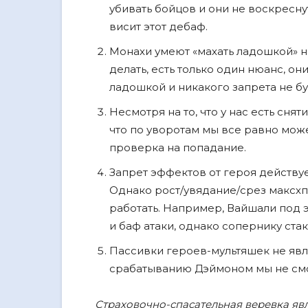
убивать бойцов и они не воскреснут
висит этот дебаф.
Монахи умеют «махать ладошкой» н
делать, есть только один нюанс, он
ладошкой и никакого запрета не б
Несмотря на то, что у нас есть сня
что по уворотам мы все равно може
проверка на попадание.
Запрет эффектов от героя действует
Однако рост/увядание/срез максхп
работать. Например, Вайшали под 
и баф атаки, однако сопернику ста
Пассивки героев-мультяшек не явл
срабатыванию Дэймоном мы не см
Страховочно-спасательная веревка я