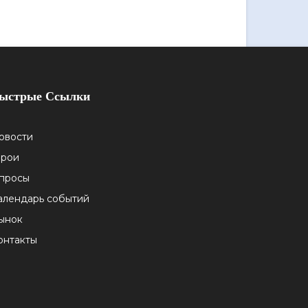
ыстрые Ссылки
овости
ерои
просы
алендарь событий
ынок
онтакты