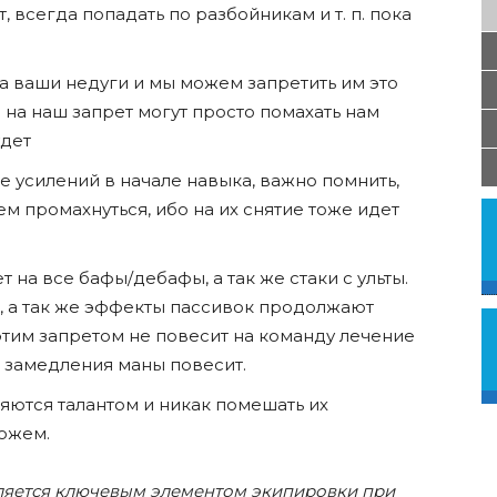
, всегда попадать по разбойникам и т. п. пока
а ваши недуги и мы можем запретить им это
и на наш запрет могут просто помахать нам
удет
тие усилений в начале навыка, важно помнить,
м промахнуться, ибо на их снятие тоже идет
 на все бафы/дебафы, а так же стаки с ульты.
, а так же эффекты пассивок продолжают
этим запретом не повесит на команду лечение
к замедления маны повесит.
яются талантом и никак помешать их
ожем.
вляется ключевым элементом экипировки при