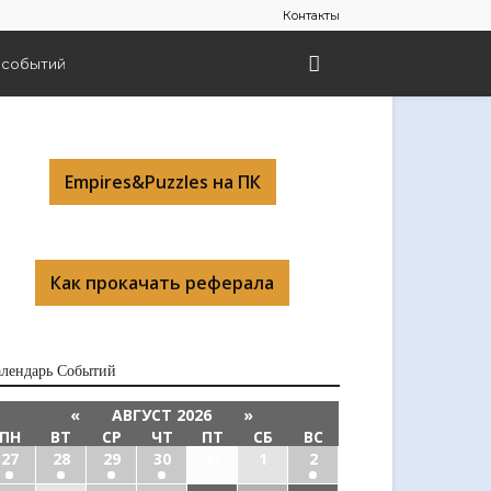
Контакты
 событий
Empires&Puzzles на ПК
Как прокачать реферала
алендарь Cобытий
«
АВГУСТ 2026
»
ПН
ВТ
СР
ЧТ
ПТ
СБ
ВС
27
28
29
30
31
1
2