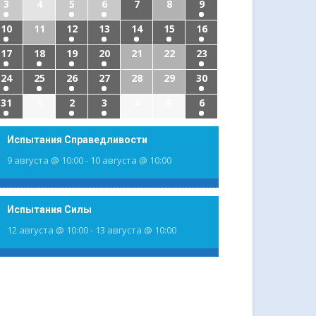
3
4
5
6
7
8
9
10
11
12
13
14
15
16
17
18
19
20
21
22
23
24
25
26
27
28
29
30
31
1
2
3
4
5
6
Испытания Справедливости
9 августа @ 10:00
-
10 августа @ 10:00
Испытания Силы
12 августа @ 10:00
-
13 августа @ 10:00