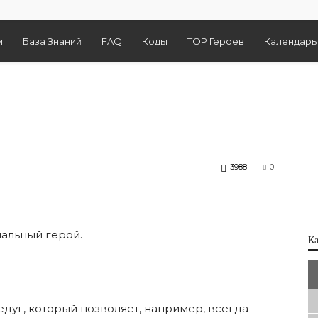
и
База Знаний
FAQ
Коды
TOP Героев
Календарь
3988
0
альный герой.
К
едуг, который позволяет, например, всегда