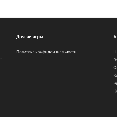
Другие игры
Б
5
Политика конфиденциальности
Н
-
Г
О
К
Р
К