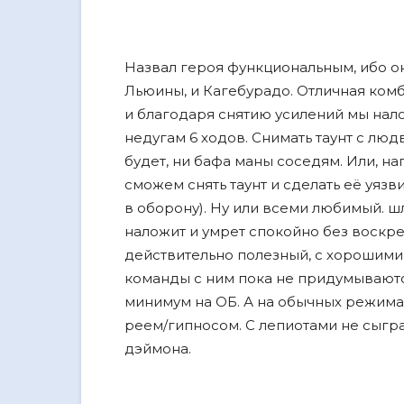
Назвал героя функциональным, ибо он
Льюины, и Кагебурадо. Отличная комби
и благодаря снятию усилений мы налож
недугам 6 ходов. Снимать таунт с людви
будет, ни бафа маны соседям. Или, н
сможем снять таунт и сделать еë уязви
в оборону). Ну или всеми любимый. ш
наложит и умрет спокойно без воскр
действительно полезный, с хорошими
команды с ним пока не придумываются
минимум на ОБ. А на обычных режимах
реем/гипносом. С лепиотами не сыгра
дэймона.