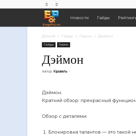
Empires
Новости
Гайды
Рейтинг
And
Домой
Гайды
Герои
Дэймон
Гайды
Герои
Puzzles
Дэймон
Автор
Кровать
-
Дэймон.
Краткий обзор: прекрасный функцион
Обзор с деталями:
Блокировка талантов — это такой н