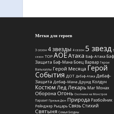
Метки для героев
5 звезд
4 звезды
3 сезон
4 сезон
АОЕ
Атака
Баф
TOP
Баф-Атака
сезон
Защита
Боец
Баф-Мана
Варвар
Герои
Герой
Герой Месяца
Вальхаллы
События
Дебаф-
ДОТ
Дебаф-Атака
Защита
Колдун
Дебаф-Мана
Друид
Костюм
Лед
Лекарь
Маг
Монах
Огонь
Оборона
Охотники на Монстров
Природа
Разбойник
Паразит
Призыв Дюн
Связь Стихий
Рыцарь
Рейнджер
Святыня
Семья Бездны