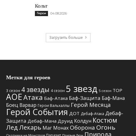
Кольт
Герои
04.08.2026
Загрузить больше
Метки для героев
5 звезд
4 звезды
TOP
3 сезон
4 сезон
5 сезон
АОЕ
Атака
Баф-Защита
Баф-Мана
Баф-Атака
Герой Месяца
Боец
Варвар
Герои Вальхаллы
Герой События
Дебаф-
ДОТ
Дебаф-Атака
Костюм
Защита
Колдун
Дебаф-Мана
Друид
Лед
Лекарь
Огонь
Оборона
Маг
Монах
Природа
Паразит
Призыв Дюн
Охотники на Монстров