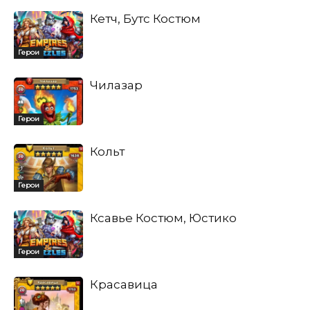
Кетч, Бутс Костюм
Герои
Чилазар
Герои
Кольт
Герои
Ксавье Костюм, Юстико
Герои
Красавица