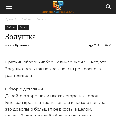
Домой
Гайды
Герои
Гайды
Герои
Золушка
Автор
Кровать
-
1219
0
Краткий обзор: Уилбер? Ильмаринен? — нет, это
Золушка, ведь так не хватало в игре красного
разделителя.
Обзор с деталями:
Давайте о хороших и плохих сторонах героя.
Быстрая красная чистка, еще и в начале навыка —
это довольно большая редкость, в целом,
красный цвет не особо блещет чистками.