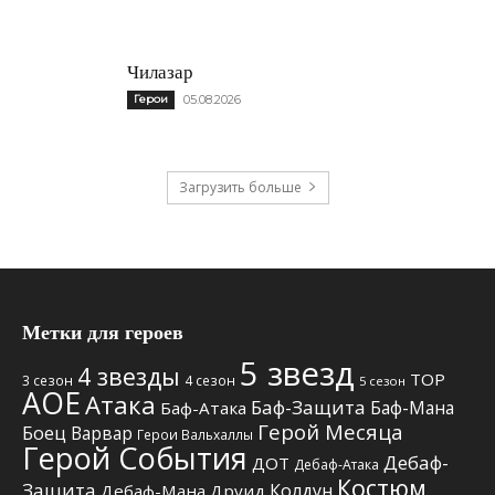
Чилазар
Герои
05.08.2026
Загрузить больше
Метки для героев
5 звезд
4 звезды
TOP
3 сезон
4 сезон
5 сезон
АОЕ
Атака
Баф-Защита
Баф-Мана
Баф-Атака
Герой Месяца
Боец
Варвар
Герои Вальхаллы
Герой События
Дебаф-
ДОТ
Дебаф-Атака
Костюм
Защита
Колдун
Дебаф-Мана
Друид