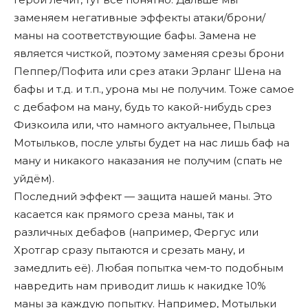
заменяем негативные эффекты атаки/брони/
маны на соответствующие бафы. Замена не
является чисткой, поэтому заменяя срезы брони
Пеппер/Пофита или срез атаки Эрланг Шена на
бафы и т.д. и т.п., урона мы не получим. Тоже самое
с дебафом на ману, будь то какой-нибудь срез
Физкоила или, что намного актуальнее, Пыльца
Мотыльков, после ульты будет на нас лишь баф на
ману и никакого наказания не получим (спать не
уйдëм).
Последний эффект — защита нашей маны. Это
касается как прямого среза маны, так и
различных дебафов (например, Фергус или
Хротгар сразу пытаются и срезать ману, и
замедлить еë). Любая попытка чем-то подобным
навредить нам приводит лишь к накидке 10%
маны за каждую попытку. Например, Мотыльки