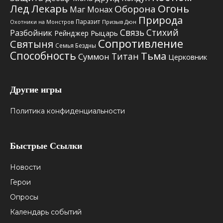
Лед
Лекарь
Огонь
Оборона
Маг
Монах
Природа
Паразит
Призыв Дюн
Охотники на Монстров
Связь Стихий
Разбойник
Рыцарь
Рейнджер
Сопротивление
Святыня
Семья Бездны
Способность
Тьма
Титан
Суммон
Церковник
Другие игры
Политика конфиденциальности
Быстрые Ссылки
Новости
Герои
Опросы
Календарь событий