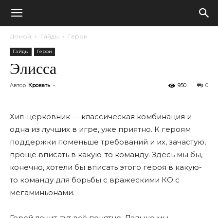
Домой
Гайды
Герои
Гайды
Герои
Элисса
Автор
Кровать
-
950
0
Хил-церковник — классическая комбинация и
одна из лучших в игре, уже приятно. К героям
поддержки поменьше требований и их, зачастую,
проще вписать в какую-то команду. Здесь мы бы,
конечно, хотели бы вписать этого героя в какую-
то команду для борьбы с вражескими КО с
мегаминьонами.
Герой лечит, тут всë понятно. Дальше мы