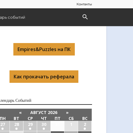
Контакты
арь событий
Empires&Puzzles на ПК
Как прокачать реферала
алендарь Cобытий
«
АВГУСТ 2026
»
ПН
ВТ
СР
ЧТ
ПТ
СБ
ВС
27
28
29
30
31
1
2