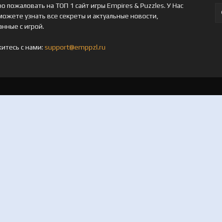
о пожаловать на ТОП 1 сайт игры Empires & Puzzles. У Нас
можете узнать все секреты и актуальные новости,
анные с игрой.
итесь с нами:
support@emppzl.ru