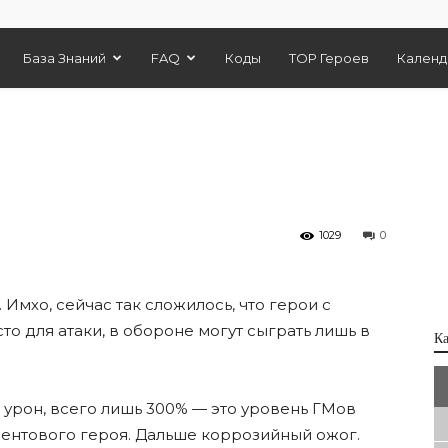
База Знаний
FAQ
Коды
TOP Героев
Календ
1029
0
. Имхо, сейчас так сложилось, что герои с
о для атаки, в обороне могут сыграть лишь в
К
 урон, всего лишь 300% — это уровень ГМов
ивентового героя. Дальше коррозийный ожог.