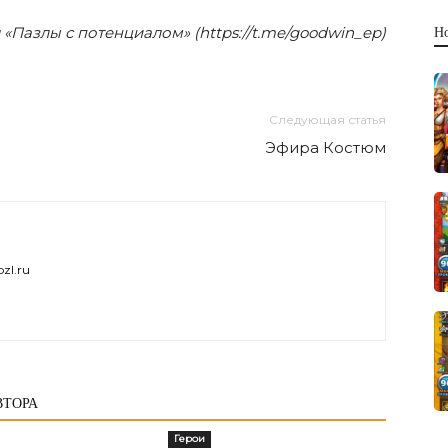
«Пазлы с потенциалом» (https://t.me/goodwin_ep)
Н
Следующая статья
Эфира Костюм
zl.ru
ВТОРА
Герои