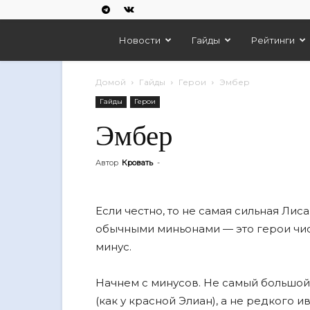
Empires
Новости
Гайды
Рейтинги
And
Домой
Гайды
Герои
Эмбер
Гайды
Герои
Puzzles
Эмбер
Автор
Кровать
-
Если честно, то не самая сильная Лиса
обычными миньонами — это герои чист
минус.
Начнем с минусов. Не самый большой
(как у красной Элиан), а не редкого 