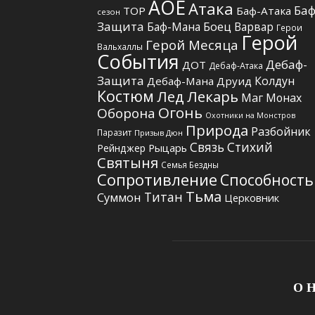
АОЕ
Атака
Баф
TOP
Баф-Атака
сезон
Защита
Боец
Баф-Мана
Варвар
Герои
Герой
Герой Месяца
Вальхаллы
События
Дебаф-
ДОТ
Дебаф-Атака
Защита
Колдун
Дебаф-Мана
Друид
Костюм
Лед
Лекарь
Маг
Монах
Огонь
Оборона
Охотники на Монстров
Природа
Разбойник
Паразит
Призыв Дюн
Связь Стихий
Рыцарь
Рейнджер
Святыня
Семья Бездны
Сопротивление
Способность
Тьма
Титан
Суммон
Церковник
О Н