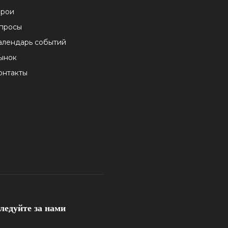
ерои
просы
алендарь событий
ынок
онтакты
ледуйте за нами