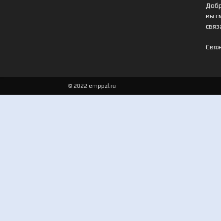
Добр
вы с
связ
Свяж
© 2022 emppzl.ru