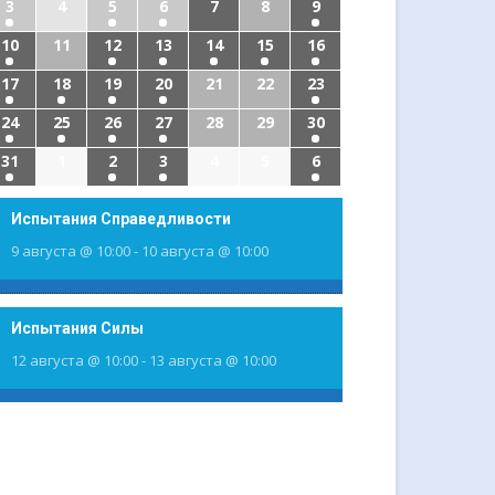
3
4
5
6
7
8
9
10
11
12
13
14
15
16
17
18
19
20
21
22
23
24
25
26
27
28
29
30
31
1
2
3
4
5
6
Испытания Справедливости
9 августа @ 10:00
-
10 августа @ 10:00
Испытания Силы
12 августа @ 10:00
-
13 августа @ 10:00