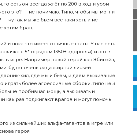
то есть он всегда жгëт по 200 в ход и урон
 чего это? — не понимаю. Типо, чтобы мы могли
? — ну так мы же бьем всë таки хоть и не
е хотим брать.
й и пока что имеет отличные статы. У нас есть
окачке с 5* отрядом 1350+ здоровья) и это в
 в игре. Например, такой герой как Эбигейл,
ми, будет очень рада жирной лисьей
ударник-хил, где мы и бьем, и даëм выживание
 играть более агрессивные сборки, типо не 3
. Больше пробивная мощь, а выживать и
ни как раз поджигают врагов и могут помочь
ого из сильнейших альфа-талантов в игре или
снова героя.