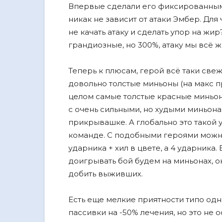
Впервые сделали его фиксированным, 
никак не зависит от атаки Эмбер. Для
не качать атаку и сделать упор на жир
грандиозные, но 300%, атаку мы всë ж
Теперь к плюсам, герой всë таки свежи
довольно толстые миньоны (на макс пр
целом самые толстые красные миньоны
с очень сильными, но худыми миньона
прикрывашке. А глобально это такой 
команде. С подобными героями можно
ударника + хил в цвете, а 4 ударника
доигрывать бой будем на миньонах, о
добить выживших.
Есть еще мелкие приятности типо одн
пассивки на -50% лечения, но это не о