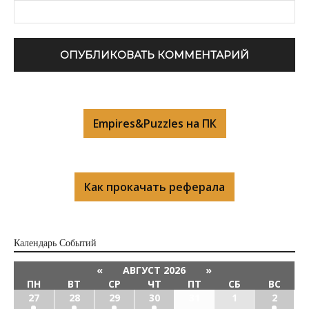
Empires&Puzzles на ПК
Как прокачать реферала
Календарь Cобытий
«
АВГУСТ 2026
»
ПН
ВТ
СР
ЧТ
ПТ
СБ
ВС
27
28
29
30
31
1
2