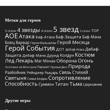
Метки для героев
5 звезд
4 звезды
TOP
3 сезон
4 сезон
5 сезон
АОЕ
Атака
Баф-Защита
Баф-Мана
Баф-Атака
Герой Месяца
Боец
Варвар
Герои Вальхаллы
Герой События
Дебаф-
ДОТ
Дебаф-Атака
Костюм
Защита
Колдун
Дебаф-Мана
Друид
Лед
Лекарь
Огонь
Оборона
Маг
Монах
Природа
Паразит
Призыв Дюн
Охотники на Монстров
Связь Стихий
Разбойник
Рыцарь
Рейнджер
Сопротивление
Святыня
Семья Бездны
Способность
Тьма
Титан
Суммон
Церковник
Другие игры