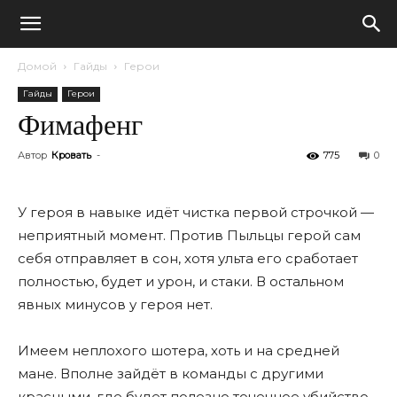
Домой
Гайды
Герои
Гайды
Герои
Фимафенг
Автор
Кровать
-
775
0
У героя в навыке идёт чистка первой строчкой —
неприятный момент. Против Пыльцы герой сам
себя отправляет в сон, хотя ульта его сработает
полностью, будет и урон, и стаки. В остальном
явных минусов у героя нет.
Имеем неплохого шотера, хоть и на средней
мане. Вполне зайдëт в команды с другими
красными, где будет полезно точечное убийство.