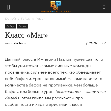
Домой
Гайды
Герои
Гайды
Герои
Класс «Маг»
Автор
doctav
-
17469
0
Данный класс в Империи Пазлов нужен для того
чтобы уничтожать самые сильные команды
противника, сильнее всего тех, кто обвешивает
себя бафами. Урон наносимый магами зависит от
количества бафов на противнике, чем больше
бафов, тем больше урон.
(исключение — защитные
бафы)
В этом гайде мы расскажем про
особенности и характеристики класса.