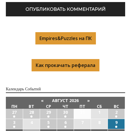
Empires&Puzzles на ПК
Как прокачать реферала
Календарь Cобытий
«
АВГУСТ 2026
»
ПН
ВТ
СР
ЧТ
ПТ
СБ
ВС
27
28
29
30
31
1
2
3
4
5
6
7
8
9