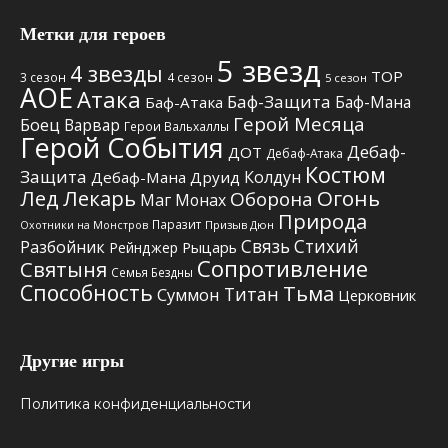
Метки для героев
5 звезд
4 звезды
TOP
3 сезон
4 сезон
5 сезон
АОЕ
Атака
Баф-Защита
Баф-Мана
Баф-Атака
Герой Месяца
Боец
Варвар
Герои Вальхаллы
Герой События
Дебаф-
ДОТ
Дебаф-Атака
Костюм
Защита
Колдун
Дебаф-Мана
Друид
Лед
Лекарь
Огонь
Оборона
Маг
Монах
Природа
Паразит
Призыв Дюн
Охотники на Монстров
Связь Стихий
Разбойник
Рыцарь
Рейнджер
Сопротивление
Святыня
Семья Бездны
Способность
Тьма
Титан
Суммон
Церковник
Другие игры
Политика конфиденциальности