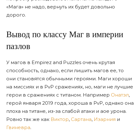
«Мага» не надо, вернуть их будет довольно
дорого.
Вывод по классу Маг в империи
пазлов
У магов в Empirez and Puzzles очень крутая
способность, однако, если лишить магов ее, то
они становятся обычными героями. Маги хороши
на миссиях и в PvP сражениях, но, маги не лучшие
герои в сражениях с титаном. Например
Онатэл
,
герой января 2019 года, хороша в PvP, однако она
плоха на титане, из-за слабой атаки и аое урона.
Ровно так же как
Виктор
,
Сартана
,
Изарния
и
Гвиневра
.