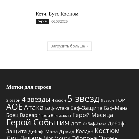
Кетч, Бутс Костюм
Герои
06.08.2026
Загрузить больше
Метки для героев
5 звезд
4 звезды
TOP
3 сезон
4 сезон
5 сезон
АОЕ
Атака
Баф-Защита
Баф-Мана
Баф-Атака
Герой Месяца
Боец
Варвар
Герои Вальхаллы
Герой События
Дебаф-
ДОТ
Дебаф-Атака
Костюм
Защита
Колдун
Дебаф-Мана
Друид
Лед
Лекарь
Огонь
Оборона
Маг
Монах