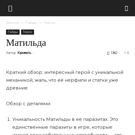
Домой
Гайды
Герои
Гайды
Герои
Матильда
Автор
Кровать
-
1362
0
Краткий обзор: интересный герой с уникальной
механикой, жаль, что еë нерфили и статки уже
древние
Обзор с деталями:
Уникальность Матильды в еë паразитах. Это
единственные паразиты в игре, которые
имеют свои собственные способности — это