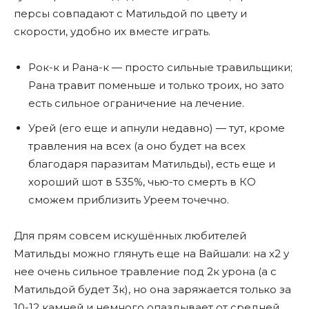
персы совпадают с Матильдой по цвету и
скорости, удобно их вместе играть.
Рок-к и Рана-к — просто сильные травильщики;
Рана травит поменьше и только троих, но зато
есть сильное ограничение на лечение.
Урей (его еще и апнули недавно) — тут, кроме
травления на всех (а оно будет на всех
благодаря паразитам Матильды), есть еще и
хороший шот в 535%, чью-то смерть в КО
сможем приблизить Уреем точечно.
Для прям совсем искушённых любителей
Матильды можно глянуть еще на Вайшали: на х2 у
нее очень сильное травление под 2к урона (а с
Матильдой будет 3к), но она заряжается только за
10-12 камней и немного опаздывает от средней