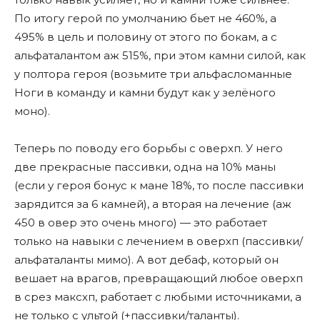
По итогу герой по умолчанию бьет не 460%, а
495% в цель и половину от этого по бокам, а с
альфаталантом аж 515%, при этом камни силой, как
у полтора героя (возьмите три альфасломанные
Ноги в команду и камни будут как у зелёного
моно).
Теперь по поводу его борьбы с оверхп. У него
две прекрасные пассивки, одна на 10% маны
(если у героя бонус к мане 18%, то после пассивки
зарядится за 6 камней), а вторая на лечение (аж
450 в овер это очень много) — это работает
только на навыки с лечением в оверхп (пассивки/
альфаталанты мимо). А вот дебаф, который он
вешает на врагов, превращающий любое оверхп
в срез максхп, работает с любыми источниками, а
не только с ультой (+пассивки/таланты).