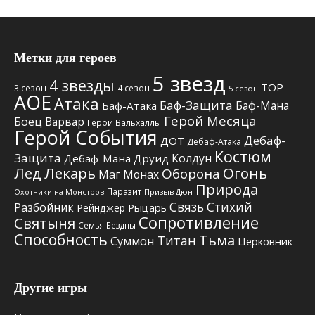
Метки для героев
5 звезд
4 звезды
TOP
3 сезон
4 сезон
5 сезон
АОЕ
Атака
Баф-Защита
Баф-Мана
Баф-Атака
Герой Месяца
Боец
Варвар
Герои Вальхаллы
Герой События
Дебаф-
ДОТ
Дебаф-Атака
Костюм
Защита
Колдун
Дебаф-Мана
Друид
Лед
Лекарь
Огонь
Оборона
Маг
Монах
Природа
Паразит
Призыв Дюн
Охотники на Монстров
Связь Стихий
Разбойник
Рыцарь
Рейнджер
Сопротивление
Святыня
Семья Бездны
Способность
Тьма
Титан
Суммон
Церковник
Другие игры