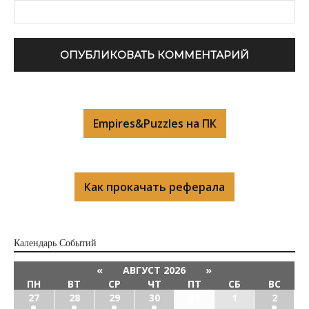
Empires&Puzzles на ПК
Как прокачать реферала
Календарь Cобытий
«
АВГУСТ 2026
»
ПН
ВТ
СР
ЧТ
ПТ
СБ
ВС
27
28
29
30
31
1
2