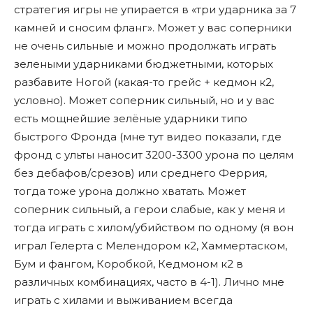
стратегия игры не упирается в «три ударника за 7
камней и сносим фланг». Может у вас соперники
не очень сильные и можно продолжать играть
зелеными ударниками бюджетными, которых
разбавите Ногой (какая-то грейс + кедмон к2,
условно). Может соперник сильный, но и у вас
есть мощнейшие зелёные ударники типо
быстрого Фронда (мне тут видео показали, где
фронд с ульты наносит 3200-3300 урона по целям
без дебафов/срезов) или среднего Феррия,
тогда тоже урона должно хватать. Может
соперник сильный, а герои слабые, как у меня и
тогда играть с хилом/убийством по одному (я вон
играл Гелерта с Мелендором к2, Хаммертаском,
Бум и фангом, Коробкой, Кедмоном к2 в
различных комбинациях, часто в 4-1). Лично мне
играть с хилами и выживанием всегда