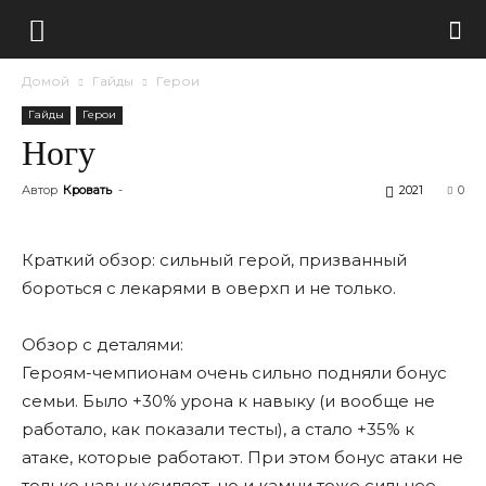
Домой
Гайды
Герои
Гайды
Герои
Ногу
Автор
Кровать
-
2021
0
Краткий обзор: сильный герой, призванный
бороться с лекарями в оверхп и не только.
Обзор с деталями:
Героям-чемпионам очень сильно подняли бонус
семьи. Было +30% урона к навыку (и вообще не
работало, как показали тесты), а стало +35% к
атаке, которые работают. При этом бонус атаки не
только навык усиляет, но и камни тоже сильнее.