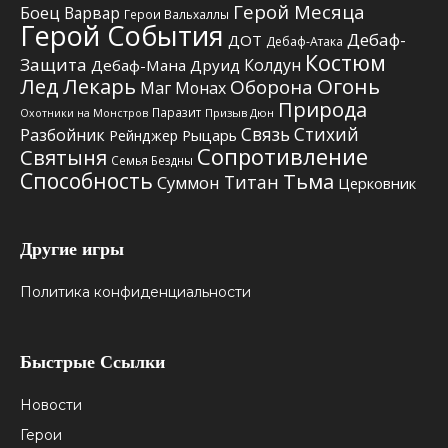
Герой Месяца
Боец
Варвар
Герои Вальхаллы
Герой События
Дебаф-
ДОТ
Дебаф-Атака
Костюм
Защита
Колдун
Дебаф-Мана
Друид
Лед
Лекарь
Огонь
Оборона
Маг
Монах
Природа
Паразит
Призыв Дюн
Охотники на Монстров
Связь Стихий
Разбойник
Рыцарь
Рейнджер
Сопротивление
Святыня
Семья Бездны
Способность
Тьма
Титан
Суммон
Церковник
Другие игры
Политика конфиденциальности
Быстрые Ссылки
Новости
Герои