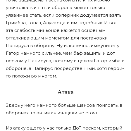
уничтожать и т. п., и оборона может только
уязвимее стать, если соперник додумается взять
Гримбла, Топаз, Алукарда и им подобных. И вот
эта слабость миньонов кажется основным
отталкивающим моментом для постановки
Папируса в оборону. Ну и, конечно, иммунитет у
Гатор намного сильнее, чем баф защиты и дот
песком у Папируса, поэтому в целом Гатор имба в
обороне, а Папирус посредственный, хотя герои-
то похожи во многом.
Атака
Здесь у него намного больше шансов поиграть, в
оборонах-то антиминьонщики не стоят.
Из атакующего у нас только ДоТ песком, который