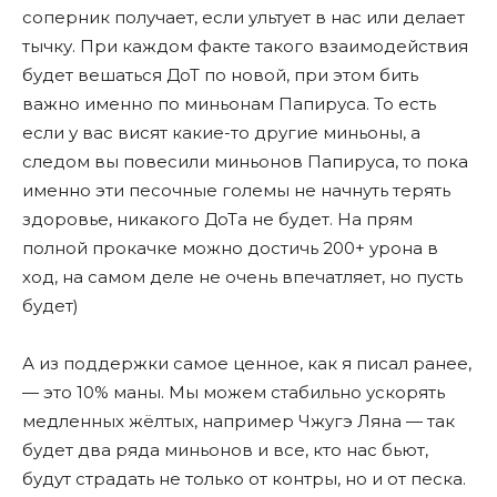
соперник получает, если ультует в нас или делает
тычку. При каждом факте такого взаимодействия
будет вешаться ДоТ по новой, при этом бить
важно именно по миньонам Папируса. То есть
если у вас висят какие-то другие миньоны, а
следом вы повесили миньонов Папируса, то пока
именно эти песочные големы не начнуть терять
здоровье, никакого ДоТа не будет. На прям
полной прокачке можно достичь 200+ урона в
ход, на самом деле не очень впечатляет, но пусть
будет)
А из поддержки самое ценное, как я писал ранее,
— это 10% маны. Мы можем стабильно ускорять
медленных жёлтых, например Чжугэ Ляна — так
будет два ряда миньонов и все, кто нас бьют,
будут страдать не только от контры, но и от песка.