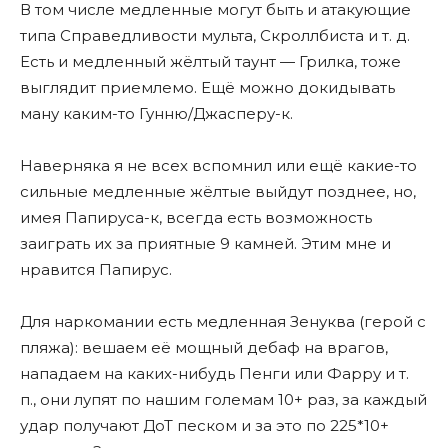
В том числе медленные могут быть и атакующие
типа Справедливости мульта, Скроллбиста и т. д.
Есть и медленный жёлтый таунт — Грилка, тоже
выглядит приемлемо. Ещё можно докидывать
ману каким-то Гунню/Джасперу-к.
Наверняка я не всех вспомнил или ещё какие-то
сильные медленные жёлтые выйдут позднее, но,
имея Папируса-к, всегда есть возможность
заиграть их за приятные 9 камней. Этим мне и
нравится Папирус.
Для наркомании есть медленная Зенуква (герой с
пляжа): вешаем еë мощный дебаф на врагов,
нападаем на каких-нибудь Пенги или Фарру и т.
п., они лупят по нашим големам 10+ раз, за каждый
удар получают ДоТ песком и за это по 225*10+