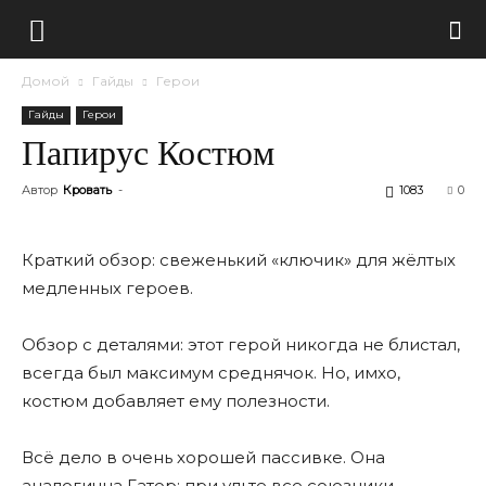
Домой
Гайды
Герои
Гайды
Герои
Папирус Костюм
Автор
Кровать
-
1083
0
Краткий обзор: свеженький «ключик» для жёлтых
медленных героев.
Обзор с деталями: этот герой никогда не блистал,
всегда был максимум среднячок. Но, имхо,
костюм добавляет ему полезности.
Всë дело в очень хорошей пассивке. Она
аналогична Гатор: при ульте все союзники