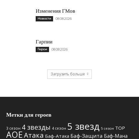
Изменения ГМов
Новости
08.08.2026
Гарпии
Герои
08.08.2026
Загрузить больше
Метки для героев
5 звезд
4 звезды
TOP
3 сезон
4 сезон
5 сезон
АОЕ
Атака
Баф-Защита
Баф-Мана
Баф-Атака