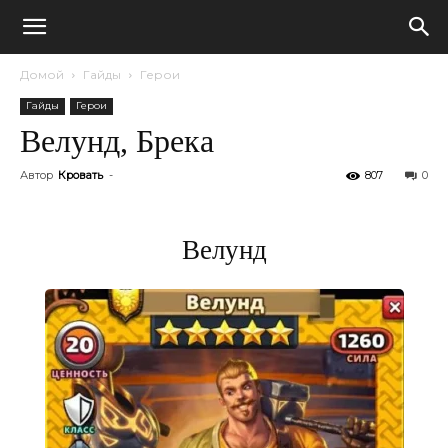
Домой
Гайды
Герои
Гайды
Герои
Велунд, Брека
Автор
Кровать
-
807
0
Велунд