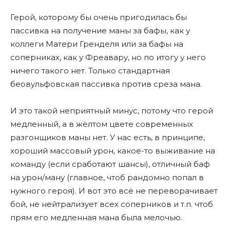
Герой, которому бы очень пригодилась бы
пассивка на получение маны за бафы, как у
коллеги Матери Гренделя или за бафы на
соперниках, как у Фреавару, но по итогу у него
ничего такого нет. Только стандартная
беовульфовская пассивка против среза мана.
И это такой неприятный минус, потому что герой
медленный, а в жёлтом цвете современных
разгонщиков маны нет. У нас есть, в принципе,
хороший массовый урон, какое-то выживание на
команду (если сработают шансы), отличный баф
на урон/ману (главное, чтоб рандомно попал в
нужного героя). И вот это всё не переворачивает
бой, не нейтрализует всех соперников и т.п. чтоб
прям его медленная мана была мелочью.