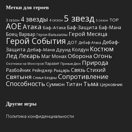
Метки для героев
5 звезд
4 звезды
TOP
3 сезон
4 сезон
5 сезон
АОЕ
Атака
Баф-Защита
Баф-Мана
Баф-Атака
Герой Месяца
Боец
Варвар
Герои Вальхаллы
Герой События
Дебаф-
ДОТ
Дебаф-Атака
Костюм
Защита
Колдун
Дебаф-Мана
Друид
Лед
Лекарь
Огонь
Оборона
Маг
Монах
Природа
Паразит
Призыв Дюн
Охотники на Монстров
Связь Стихий
Разбойник
Рыцарь
Рейнджер
Сопротивление
Святыня
Семья Бездны
Способность
Тьма
Титан
Суммон
Церковник
Другие игры
Политика конфиденциальности