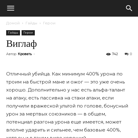
Домой
Гайды
Герои
Гайды
Герои
Виглаф
Автор
Кровать
-
742
0
Отличный убийца. Как минимум 400% урона по
троим на быстрой мане и ожог — это уже очень
хорошо. Дополнительно у нас есть альфа-талант
на атаку, есть пассивка на стаки атаки, если
получили вражеской ультой по голове, бонусный
урон за мертвых союзников — в общем,
потенциал разгона урона еще имеется, может
вполне ударить и сильнее, чем базовые 400%,
хотя он и в таком виде хороший.