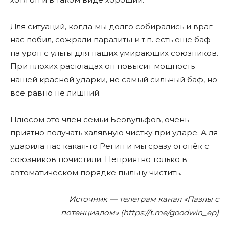
Для ситуаций, когда мы долго собирались и враг
нас побил, сожрали паразиты и т.п. есть еще баф
на урон с ульты для наших умирающих союзников.
При плохих раскладах он повысит мощность
нашей красной ударки, не самый сильный баф, но
всë равно не лишний.
Плюсом это член семьи Беовульфов, очень
приятно получать халявную чистку при ударе. А ля
ударила нас какая-то Регин и мы сразу огонëк с
союзников почистили. Неприятно только в
автоматическом порядке пыльцу чистить.
Источник — телеграм канал «Пазлы с
потенциалом» (https://t.me/goodwin_ep)