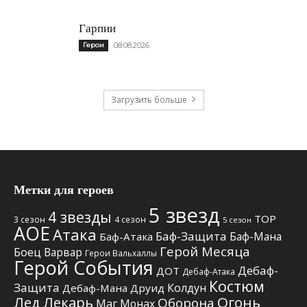
Гарпии
Герои
08.08.2026
Загрузить больше
Метки для героев
5 звезд
4 звезды
TOP
3 сезон
4 сезон
5 сезон
АОЕ
Атака
Баф-Защита
Баф-Мана
Баф-Атака
Герой Месяца
Боец
Варвар
Герои Вальхаллы
Герой События
Дебаф-
ДОТ
Дебаф-Атака
Костюм
Защита
Колдун
Дебаф-Мана
Друид
Лед
Лекарь
Огонь
Оборона
Маг
Монах