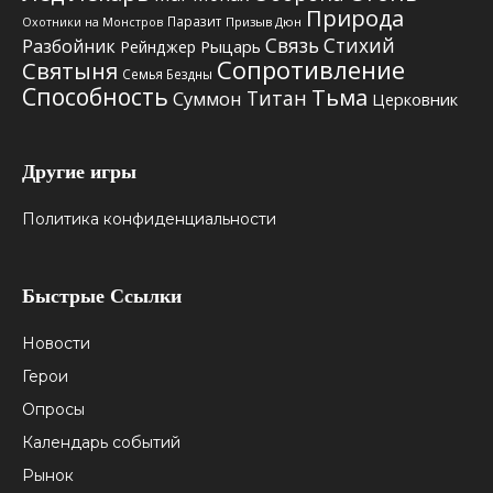
Природа
Паразит
Призыв Дюн
Охотники на Монстров
Связь Стихий
Разбойник
Рыцарь
Рейнджер
Сопротивление
Святыня
Семья Бездны
Способность
Тьма
Титан
Суммон
Церковник
Другие игры
Политика конфиденциальности
Быстрые Ссылки
Новости
Герои
Опросы
Календарь событий
Рынок