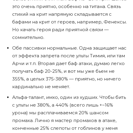
это очень приятно, особенно на титана. Связь
стихий на крит напрямую складывается с
бафами на крит от героев, например, Фенексы.
Но качать героя ради приятной связи —
сомнительно.
Обе пассивки нормальные. Одна защищает нас
от эффекта запрета после ульты Тимия, или там
Арчи и т.п. Вторая дает баф атаки, думаю легко
получать баф 20-25%, и вот мы уже бьем не
355%, а целых 375-380% — приятно, но ничего
кардинально не меняет.
Альфа-талант, имхо, один из худших. Чтобы бить
с ульты не 380%, а 440% (всего лишь +~16%
урона) мы расплачиваемся 20% шансом
промаха. Лично я мастер промахов в атаке,
конченные 25% слепоты от гоблинов у меня