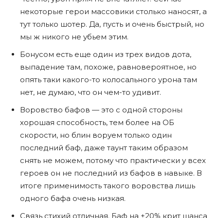
некоторые герои массовики столько наносят, а
тут только шотер. Да, пусть и очень быстрый, но
мы ж никого не убьем этим.
Бонусом есть еще один из трех видов дота,
выпадение там, похоже, равновероятное, но
опять таки какого-то колосального урона там
нет, не думаю, что он чем-то удивит.
Воровство бафов — это с одной стороны
хорошая способность, тем более на ОБ
скорости, но блин воруем только один
последний баф, даже таунт таким образом
снять не можем, потому что практически у всех
героев он не последний из бафов в навыке. В
итоге применимость такого воровства лишь
одного бафа очень низкая.
Связь стихий отличная. Баф на +20% крит шанса