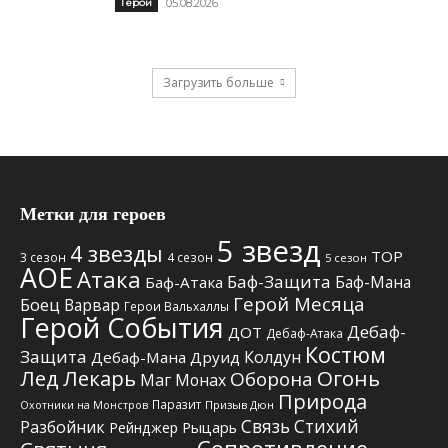
Герои
05.08.2026
Загрузить больше
Метки для героев
5 звезд
4 звезды
TOP
3 сезон
4 сезон
5 сезон
АОЕ
Атака
Баф-Защита
Баф-Мана
Баф-Атака
Герой Месяца
Боец
Варвар
Герои Вальхаллы
Герой События
Дебаф-
ДОТ
Дебаф-Атака
Костюм
Защита
Колдун
Дебаф-Мана
Друид
Лед
Лекарь
Огонь
Оборона
Маг
Монах
Природа
Паразит
Призыв Дюн
Охотники на Монстров
Связь Стихий
Разбойник
Рыцарь
Рейнджер
Сопротивление