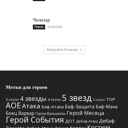
Чилазар
Герои
05.08.2026
Загрузить больше
Метки для героев
5 звезд
4 звезды
TOP
3 сезон
4 сезон
5 сезон
АОЕ
Атака
Баф-Защита
Баф-Мана
Баф-Атака
Герой Месяца
Боец
Варвар
Герои Вальхаллы
Герой События
Дебаф-
ДОТ
Дебаф-Атака
Костюм
Защита