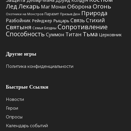
Колдун
Дебаф-Мана
Друид
Лед
Лекарь
Огонь
Оборона
Маг
Монах
Природа
Паразит
Призыв Дюн
Охотники на Монстров
Связь Стихий
Разбойник
Рыцарь
Рейнджер
Сопротивление
Святыня
Семья Бездны
Способность
Тьма
Титан
Суммон
Церковник
Другие игры
Политика конфиденциальности
Быстрые Ссылки
Новости
Герои
Опросы
Календарь событий