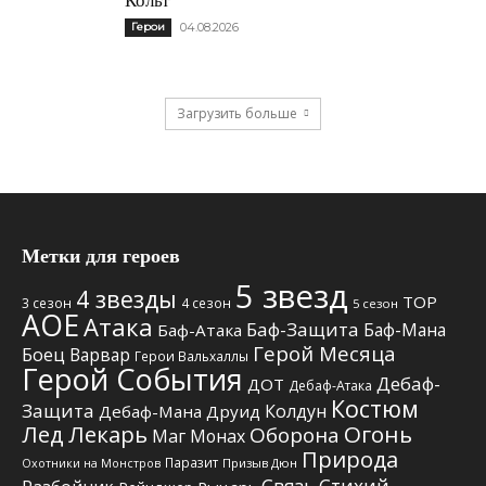
Кольт
Герои
04.08.2026
Загрузить больше
Метки для героев
5 звезд
4 звезды
TOP
3 сезон
4 сезон
5 сезон
АОЕ
Атака
Баф-Защита
Баф-Мана
Баф-Атака
Герой Месяца
Боец
Варвар
Герои Вальхаллы
Герой События
Дебаф-
ДОТ
Дебаф-Атака
Костюм
Защита
Колдун
Дебаф-Мана
Друид
Лед
Лекарь
Огонь
Оборона
Маг
Монах
Природа
Паразит
Призыв Дюн
Охотники на Монстров