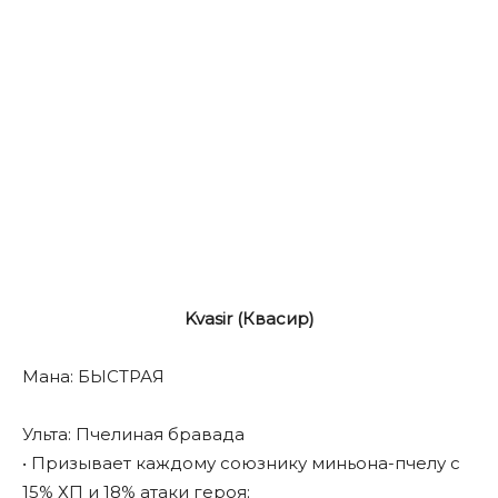
Kvasir (Квасир)
Мана: БЫСТРАЯ
Ульта: Пчелиная бравада
• Призывает каждому союзнику миньона-пчелу с
15% ХП и 18% атаки героя;