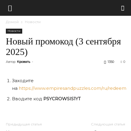
Домой
Новости
Новости
Новый промокод (3 сентября
2025)
Автор
Кровать
-
1350
0
Заходите
на
https://www.empiresandpuzzles.com/ru/redeem
Вводите код
PSYCROWSIS1YT
Предыдущая статья
Следующая статья