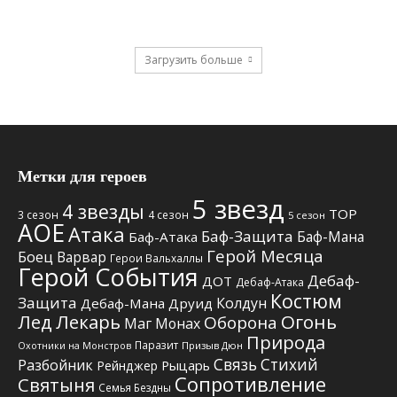
Загрузить больше
Метки для героев
5 звезд
4 звезды
TOP
3 сезон
4 сезон
5 сезон
АОЕ
Атака
Баф-Защита
Баф-Мана
Баф-Атака
Герой Месяца
Боец
Варвар
Герои Вальхаллы
Герой События
Дебаф-
ДОТ
Дебаф-Атака
Костюм
Защита
Колдун
Дебаф-Мана
Друид
Лед
Лекарь
Огонь
Оборона
Маг
Монах
Природа
Паразит
Призыв Дюн
Охотники на Монстров
Связь Стихий
Разбойник
Рыцарь
Рейнджер
Сопротивление
Святыня
Семья Бездны