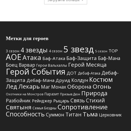
Метки для героев
5 звезд
4 звезды
TOP
3 сезон
4 сезон
5 сезон
АОЕ
Атака
Баф-Защита
Баф-Мана
Баф-Атака
Герой Месяца
Боец
Варвар
Герои Вальхаллы
Герой События
Дебаф-
ДОТ
Дебаф-Атака
Костюм
Защита
Колдун
Дебаф-Мана
Друид
Лед
Лекарь
Огонь
Оборона
Маг
Монах
Природа
Паразит
Призыв Дюн
Охотники на Монстров
Связь Стихий
Разбойник
Рыцарь
Рейнджер
Сопротивление
Святыня
Семья Бездны
Способность
Тьма
Титан
Суммон
Церковник