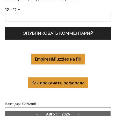
12 − 12 =
Empires&Puzzles на ПК
Как прокачать реферала
Календарь Cобытий
«
АВГУСТ 2026
»