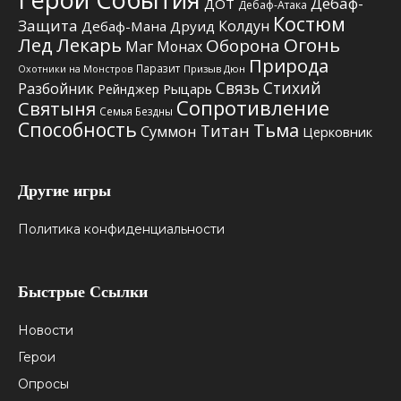
Дебаф-
ДОТ
Дебаф-Атака
Костюм
Защита
Колдун
Дебаф-Мана
Друид
Лед
Лекарь
Огонь
Оборона
Маг
Монах
Природа
Паразит
Призыв Дюн
Охотники на Монстров
Связь Стихий
Разбойник
Рыцарь
Рейнджер
Сопротивление
Святыня
Семья Бездны
Способность
Тьма
Титан
Суммон
Церковник
Другие игры
Политика конфиденциальности
Быстрые Ссылки
Новости
Герои
Опросы