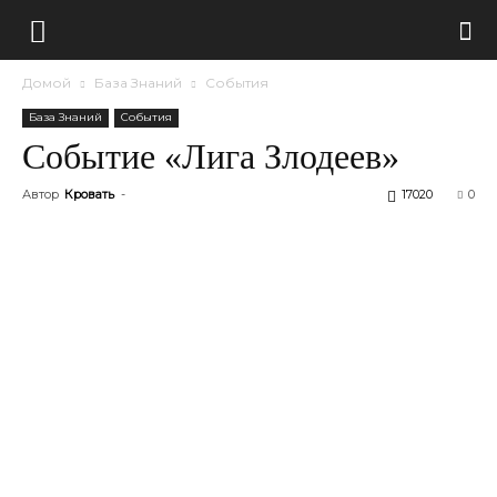
Домой
База Знаний
События
База Знаний
События
Событие «Лига Злодеев»
Автор
Кровать
-
17020
0