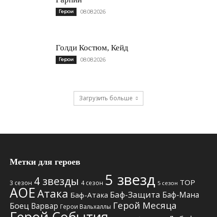
Герои
08.08.2026
Голди Костюм, Кейд
Герои
08.08.2026
Загрузить больше
Метки для героев
5 звезд
4 звезды
TOP
3 сезон
4 сезон
5 сезон
АОЕ
Атака
Баф-Защита
Баф-Мана
Баф-Атака
Герой Месяца
Боец
Варвар
Герои Вальхаллы
Герой События