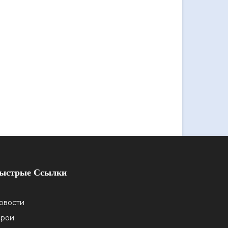
ыстрые Ссылки
овости
ерои