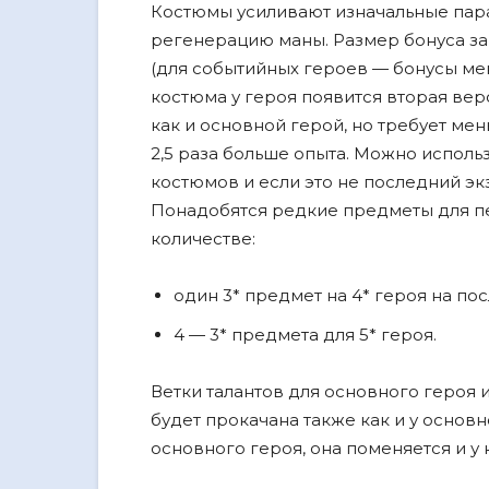
Костюмы усиливают изначальные парам
регенерацию маны. Размер бонуса за
(для событийных героев — бонусы ме
костюма у героя появится вторая вер
как и основной герой, но требует ме
2,5 раза больше опыта. Можно исполь
костюмов и если это не последний эк
Понадобятся редкие предметы для п
количестве:
один 3* предмет на 4* героя на по
4 — 3* предмета для 5* героя.
Ветки талантов для основного героя и
будет прокачана также как и у основн
основного героя, она поменяется и у 