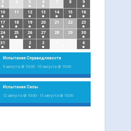
3
4
5
6
7
8
9
10
11
12
13
14
15
16
17
18
19
20
21
22
23
24
25
26
27
28
29
30
31
1
2
3
4
5
6
Испытания Справедливости
9 августа @ 10:00
-
10 августа @ 10:00
Испытания Силы
12 августа @ 10:00
-
13 августа @ 10:00