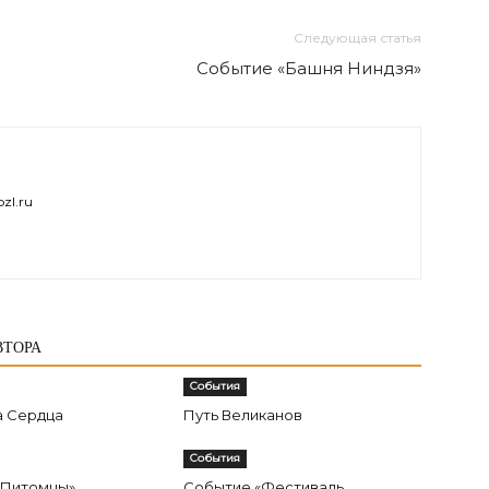
Следующая статья
Событие «Башня Ниндзя»
zl.ru
ВТОРА
События
а Сердца
Путь Великанов
События
«Питомцы»
Событие «Фестиваль