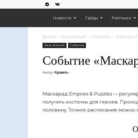
Empires
Новости
Гайды
Рейтинги
And
Домой
База Знаний
События
Событие «
База Знаний
События
Puzzles
Событие «Маска
Автор
Кровать
-
Маскарад Empires & Puzzles — регуля
получить костюмы для героев. Проходи
половину. Точное расписание можно 
О