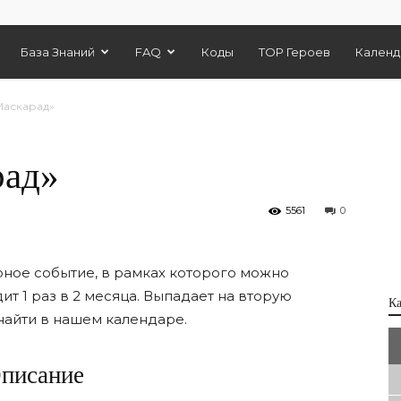
База Знаний
FAQ
Коды
TOP Героев
Календ
Маскарад»
рад»
5561
0
рное событие, в рамках которого можно
т 1 раз в 2 месяца. Выпадает на вторую
К
найти в нашем календаре.
писание