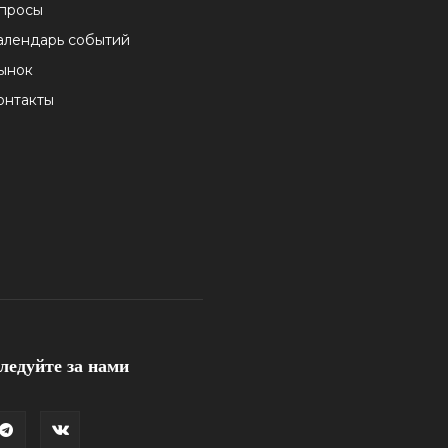
просы
алендарь событий
ынок
онтакты
ледуйте за нами