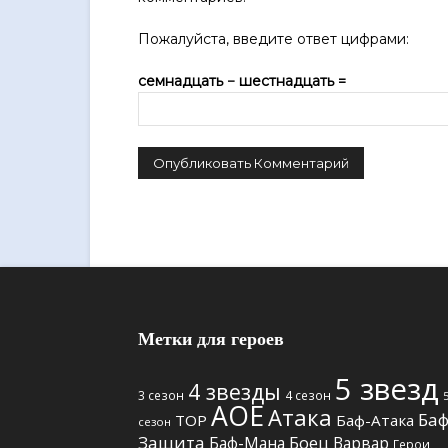
Пожалуйста, введите ответ цифрами:
семнадцать − шестнадцать =
Метки для героев
5 звезд
4 звезды
3 сезон
4 сезон
АОЕ
Атака
Баф
TOP
Баф-Атака
сезон
Защита
Боец
Баф-Мана
Варвар
Герои