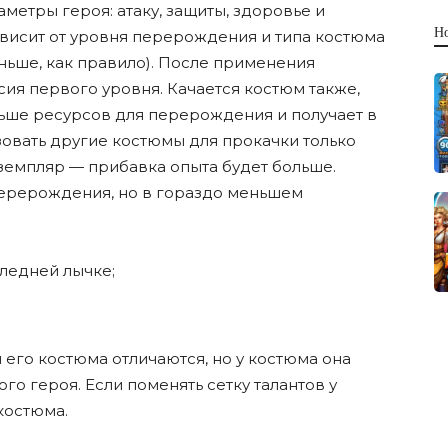
етры героя: атаку, защиты, здоровье и
Н
висит от уровня перерождения и типа костюма
ньше, как правило). После применения
сия первого уровня. Качается костюм также,
ньше ресурсов для перерождения и получает в
зовать другие костюмы для прокачки только
земпляр — прибавка опыта будет больше.
ерерождения, но в гораздо меньшем
следней лычке;
 его костюма отличаются, но у костюма она
ого героя. Если поменять сетку талантов у
костюма.