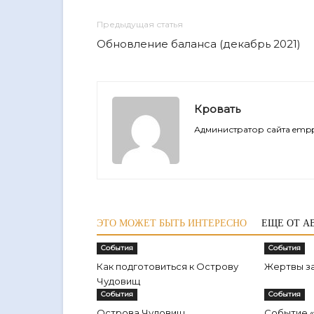
Предыдущая статья
Обновление баланса (декабрь 2021)
Кровать
Администратор сайта empp
ЭТО МОЖЕТ БЫТЬ ИНТЕРЕСНО
ЕЩЕ ОТ А
События
События
Как подготовиться к Острову
Жертвы з
Чудовищ
События
События
Острова Чудовищ
Событие 