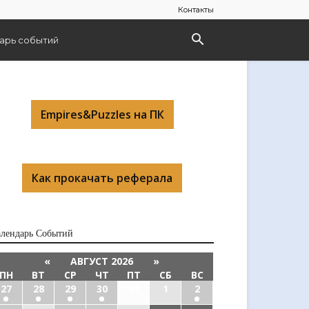
Контакты
арь событий
Empires&Puzzles на ПК
Как прокачать реферала
алендарь Cобытий
«
АВГУСТ 2026
»
ПН
ВТ
СР
ЧТ
ПТ
СБ
ВС
27
28
29
30
31
1
2