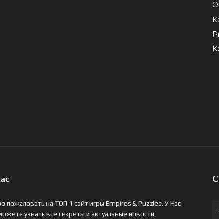
О
К
Р
К
ас
С
о пожаловать на ТОП 1 сайт игры Empires & Puzzles. У Нас
можете узнать все секреты и актуальные новости,