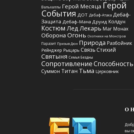
Герой
Герой Месяца
Вальхаллы
События
Дебаф-
ДОТ
Дебаф-Атака
Защита
Колдун
Дебаф-Мана
Друид
Костюм
Лед
Лекарь
Маг
Монах
Огонь
Оборона
Охотники на Монстров
Природа
Разбойник
Паразит
Призыв Дюн
Связь Стихий
Рыцарь
Рейнджер
Святыня
Семья Бездны
Сопротивление
Способность
Тьма
Титан
Суммон
Церковник
О Н
Добр
вы с