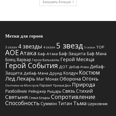
Загрузить больше
Метки для героев
5 звезд
4 звезды
TOP
3 сезон
4 сезон
5 сезон
АОЕ
Атака
Баф-Защита
Баф-Мана
Баф-Атака
Герой Месяца
Боец
Варвар
Герои Вальхаллы
Герой События
Дебаф-
ДОТ
Дебаф-Атака
Костюм
Защита
Колдун
Дебаф-Мана
Друид
Лед
Лекарь
Огонь
Оборона
Маг
Монах
Природа
Паразит
Призыв Дюн
Охотники на Монстров
Связь Стихий
Разбойник
Рыцарь
Рейнджер
Сопротивление
Святыня
Семья Бездны
Способность
Тьма
Титан
Суммон
Церковник