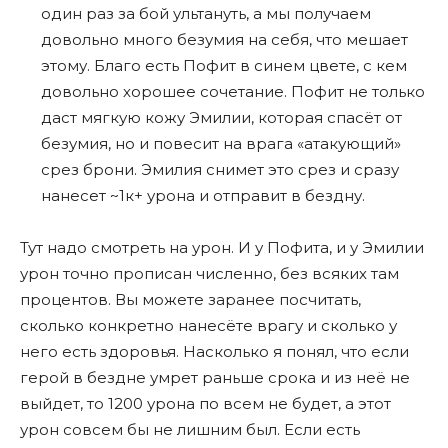
один раз за бой ультануть, а мы получаем
довольно много безумия на себя, что мешает
этому. Благо есть Пофит в синем цвете, с кем
довольно хорошее сочетание. Пофит не только
даст мягкую кожу Эмилии, которая спасëт от
безумия, но и повесит на врага «атакующий»
срез брони. Эмилия снимет это срез и сразу
нанесет ~1к+ урона и отправит в бездну.
Тут надо смотреть на урон. И у Пофита, и у Эмилии
урон точно прописан численно, без всяких там
процентов. Вы можете заранее посчитать,
сколько конкретно нанесëте врагу и сколько у
него есть здоровья. Насколько я понял, что если
герой в бездне умрет раньше срока и из неë не
выйдет, то 1200 урона по всем не будет, а этот
урон совсем бы не лишним был. Если есть