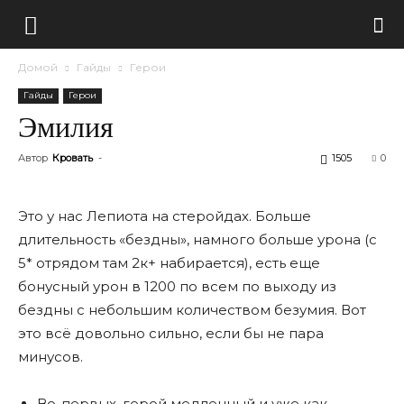
Домой
Гайды
Герои
Гайды
Герои
Эмилия
Автор
Кровать
-
1505
0
Это у нас Лепиота на стеройдах. Больше
длительность «бездны», намного больше урона (с
5* отрядом там 2к+ набирается), есть еще
бонусный урон в 1200 по всем по выходу из
бездны с небольшим количеством безумия. Вот
это всë довольно сильно, если бы не пара
минусов.
Во-первых, герой медленный и уже как