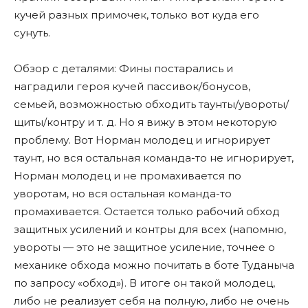
кучей разных примочек, только вот куда его
сунуть.
Обзор с деталями: Фины постарались и
наградили героя кучей пассивок/бонусов,
семьей, возможностью обходить таунты/увороты/
щиты/контру и т. д. Но я вижу в этом некоторую
проблему. Вот Норман молодец и игнорирует
таунт, но вся остальная команда-то не игнорирует,
Норман молодец и не промахивается по
уворотам, но вся остальная команда-то
промахивается. Остается только рабочий обход
защитных усилений и контры для всех (напомню,
увороты — это не защитное усиление, точнее о
механике обхода можно почитать в боте Туданыча
по запросу «обход»). В итоге он такой молодец,
либо не реализует себя на полную, либо не очень