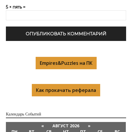
5 × пять =
Empires&Puzzles на ПК
Как прокачать реферала
Календарь Cобытий
«
АВГУСТ 2026
»
ПН
ВТ
СР
ЧТ
ПТ
СБ
ВС