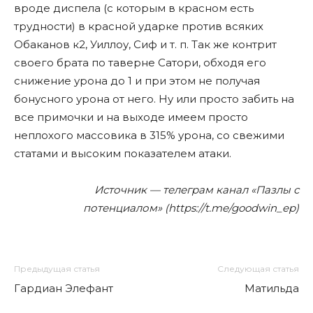
вроде диспела (с которым в красном есть
трудности) в красной ударке против всяких
Обаканов к2, Уиллоу, Сиф и т. п. Так же контрит
своего брата по таверне Сатори, обходя его
снижение урона до 1 и при этом не получая
бонусного урона от него. Ну или просто забить на
все примочки и на выходе имеем просто
неплохого массовика в 315% урона, со свежими
статами и высоким показателем атаки.
Источник — телеграм канал «Пазлы с
потенциалом» (https://t.me/goodwin_ep)
Предыдущая статья
Следующая статья
Гардиан Элефант
Матильда