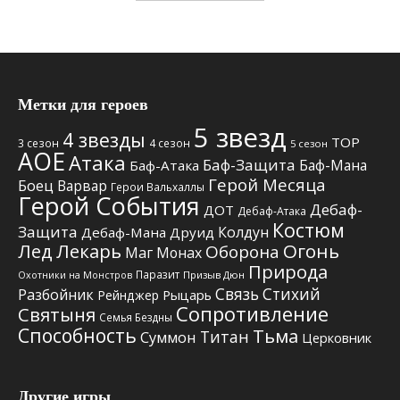
Метки для героев
5 звезд
4 звезды
TOP
3 сезон
4 сезон
5 сезон
АОЕ
Атака
Баф-Защита
Баф-Мана
Баф-Атака
Герой Месяца
Боец
Варвар
Герои Вальхаллы
Герой События
Дебаф-
ДОТ
Дебаф-Атака
Костюм
Защита
Колдун
Дебаф-Мана
Друид
Лед
Лекарь
Огонь
Оборона
Маг
Монах
Природа
Паразит
Призыв Дюн
Охотники на Монстров
Связь Стихий
Разбойник
Рыцарь
Рейнджер
Сопротивление
Святыня
Семья Бездны
Способность
Тьма
Титан
Суммон
Церковник
Другие игры