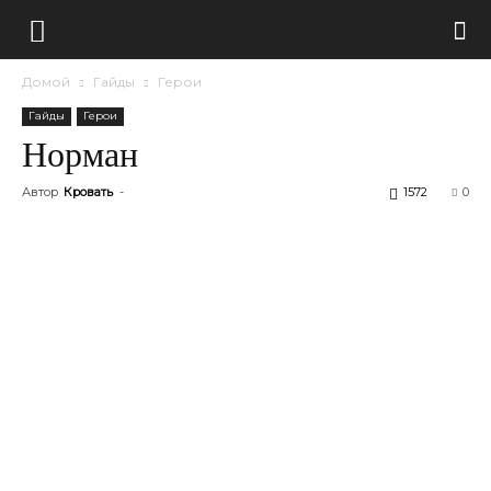
Домой
Гайды
Герои
Гайды
Герои
Норман
Автор
Кровать
-
1572
0