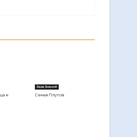
База Знаний
ца и
Семья Плутов