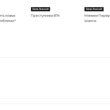
База Знаний
База Знаний
ить новых
Преступники ВТК
Мимики Перер
эмблемы?
Шансы.