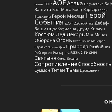
АОЕ
Атака
Баф
TOP
Баф-Атака
сезон
Защита
Боец
Баф-Мана
Варвар
Герои
Герой
Герой Месяца
Вальхаллы
События
Дебаф-
ДОТ
Дебаф-Атака
Защита
Колдун
Дебаф-Мана
Друид
Костюм
Лед
Лекарь
Маг
Монах
Огонь
Оборона
Охотники на Монстров
Природа
Разбойник
Паразит
Призыв Дюн
Связь Стихий
Рыцарь
Рейнджер
Святыня
Семья Бездны
Сопротивление
Способность
Тьма
Титан
Суммон
Церковник
О 