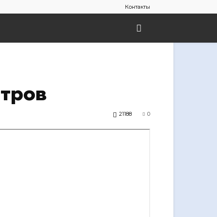
Контакты
стров
21188
0