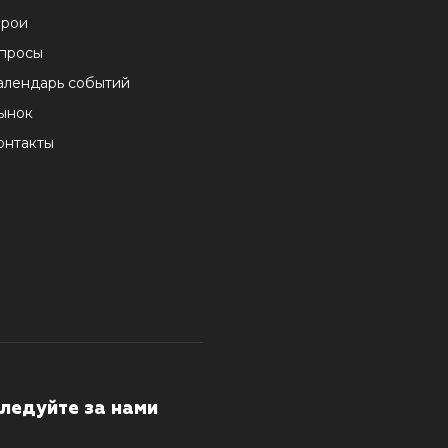
ерои
просы
алендарь событий
ынок
онтакты
ледуйте за нами