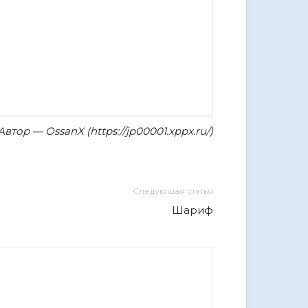
Автор — OssanX (https://jp00001.xppx.ru/)
Следующая статья
Шариф