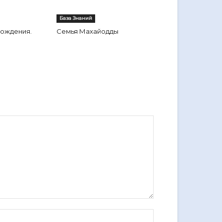
База Знаний
ождения.
Семья Махайодды