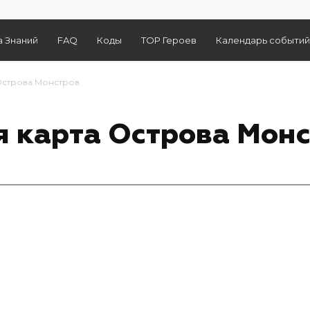
а Знаний
FAQ
Коды
TOP Героев
Календарь событий
Острова Монстров
 карта Острова Мон