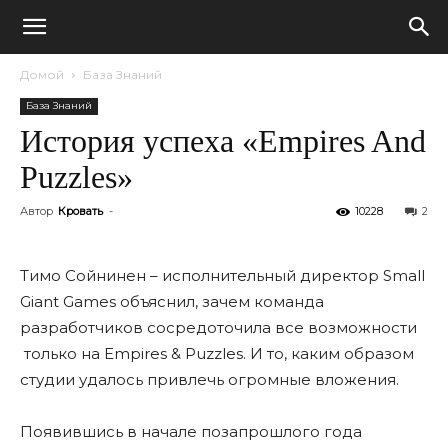
Домой
База Знаний
База Знаний
История успеха «Empires And
Puzzles»
Автор
Кровать
-
10228
2
Тимо Сойнинен – исполнительный директор Small
Giant Games объяснил, зачем команда
разработчиков сосредоточила все возможности
только на Empires & Puzzles. И то, каким образом
студии удалось привлечь огромные вложения.
Появившись в начале позапрошлого года