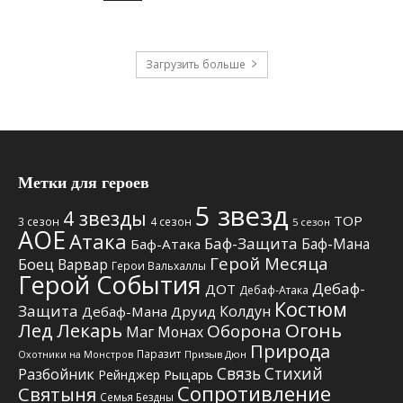
Загрузить больше
Метки для героев
5 звезд
4 звезды
TOP
3 сезон
4 сезон
5 сезон
АОЕ
Атака
Баф-Защита
Баф-Мана
Баф-Атака
Герой Месяца
Боец
Варвар
Герои Вальхаллы
Герой События
Дебаф-
ДОТ
Дебаф-Атака
Костюм
Защита
Колдун
Дебаф-Мана
Друид
Лед
Лекарь
Огонь
Оборона
Маг
Монах
Природа
Паразит
Призыв Дюн
Охотники на Монстров
Связь Стихий
Разбойник
Рыцарь
Рейнджер
Сопротивление
Святыня
Семья Бездны